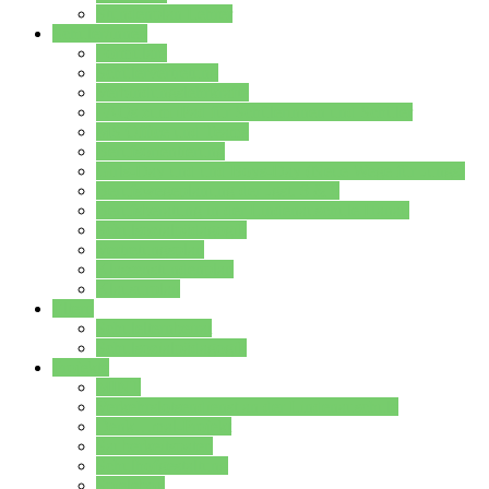
Stundenplan Lehrer
Schüler/innen
Formulare
Schülervertretung
Verbindungslehrkräfte
FAQs zum iPad für Schülerinnen und Schüler
MS Office und Teams
Berufsorientierung
Girls-Day und und Boys-Day (Neue Wege für Jungs)
Berufswegeplanung der Jgst. 8 & 9
Berufsberatung in der Lindenauschule Hanau
Schulsozialpädagogik
Vertretungsplan
Klassenstundenplan
Klausurplan
Eltern
Schulelternbeirat
Schulsozialpädagogik
Projekte
MINT
Verkehrslotsendienst an der Lindenauschule
Denk…mal-Projekt
Sauberkeitspaten
Schulhofgestaltung
Spielebox