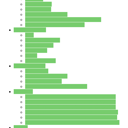
Streitschlichter
Umweltschule
Schule ohne Rassismus
Die PUSCH – Klasse der Lindenauschule
Die Schulseelsorge stellt sich vor
Weitere Angebote
AGs
Ganztagsbetreuung
Schulbibliothek
Infozentrum
Mensa
Mensaspeiseplan
Partner&Förderer
Förderverein
Jugendwerkstatt Hanau
Forum Schulqualität
SCHULEWIRTSCHAFT Hessen
WP-Kurse
Wahlpflichtangebot (WP I) für die Jahrgangstufe 7
Wahlpflichtangebot (WP I) für die Jahrgangstufe 8
Wahlpflichtangebot (WP I) für die Jahrgangstufe 9
Wahlpflichtangebot (WP I) für die Jahrgangstufe 10
Wahlpflichtangebot (WP II) für die Jahrgangstufe 9
Wahlpflichtangebot (WP II) für die Jahrgangstufe 10
Dateien