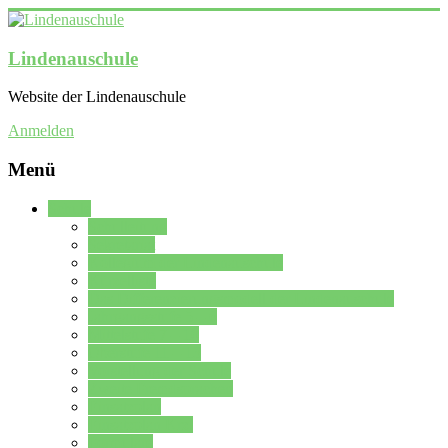
Lindenauschule
Website der Lindenauschule
Anmelden
Menü
Schule
Schulleitung
Sekretariat
Kollegium der Lindenauschule
Kürzelliste
Das Differenzierungsmodell der Lindenauschule
Jahrgangsstufe 5 – 6
Mittelstufe 7 – 10
Oberstufe 11 – 13
Vorstellung der Schule
Zweite Fremdsprachen
Einsatzplan
Einsatzplan Krz.
Formulare