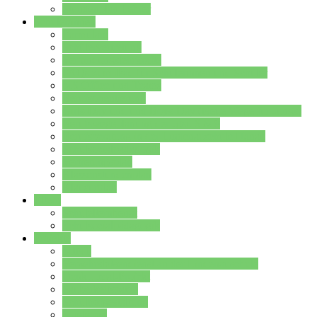
Stundenplan Lehrer
Schüler/innen
Formulare
Schülervertretung
Verbindungslehrkräfte
FAQs zum iPad für Schülerinnen und Schüler
MS Office und Teams
Berufsorientierung
Girls-Day und und Boys-Day (Neue Wege für Jungs)
Berufswegeplanung der Jgst. 8 & 9
Berufsberatung in der Lindenauschule Hanau
Schulsozialpädagogik
Vertretungsplan
Klassenstundenplan
Klausurplan
Eltern
Schulelternbeirat
Schulsozialpädagogik
Projekte
MINT
Verkehrslotsendienst an der Lindenauschule
Denk…mal-Projekt
Sauberkeitspaten
Schulhofgestaltung
Spielebox