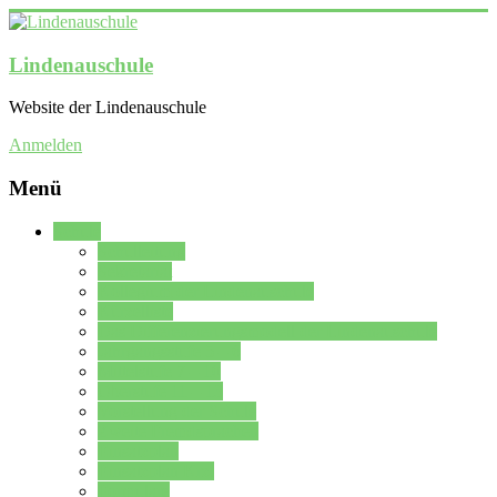
Lindenauschule
Website der Lindenauschule
Anmelden
Menü
Schule
Schulleitung
Sekretariat
Kollegium der Lindenauschule
Kürzelliste
Das Differenzierungsmodell der Lindenauschule
Jahrgangsstufe 5 – 6
Mittelstufe 7 – 10
Oberstufe 11 – 13
Vorstellung der Schule
Zweite Fremdsprachen
Einsatzplan
Einsatzplan Krz.
Formulare