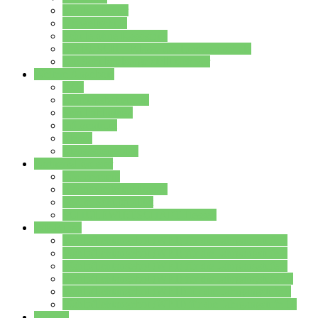
Streitschlichter
Umweltschule
Schule ohne Rassismus
Die PUSCH – Klasse der Lindenauschule
Die Schulseelsorge stellt sich vor
Weitere Angebote
AGs
Ganztagsbetreuung
Schulbibliothek
Infozentrum
Mensa
Mensaspeiseplan
Partner&Förderer
Förderverein
Jugendwerkstatt Hanau
Forum Schulqualität
SCHULEWIRTSCHAFT Hessen
WP-Kurse
Wahlpflichtangebot (WP I) für die Jahrgangstufe 7
Wahlpflichtangebot (WP I) für die Jahrgangstufe 8
Wahlpflichtangebot (WP I) für die Jahrgangstufe 9
Wahlpflichtangebot (WP I) für die Jahrgangstufe 10
Wahlpflichtangebot (WP II) für die Jahrgangstufe 9
Wahlpflichtangebot (WP II) für die Jahrgangstufe 10
Dateien