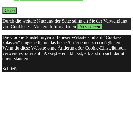
Close
Durch die weitere Nutzung der Seite stimmen Sie der Verwendung
von Cookies zu.
Weitere Informationen
Akzeptieren
Die Cookie-Einstellungen auf dieser Website sind auf "Cookies
zulassen" eingestellt, um das beste Surferlebnis zu ermöglichen.
Wenn du diese Website ohne Änderung der Cookie-Einstellungen
verwendest oder auf "Akzeptieren" klickst, erklärst du sich damit
einverstanden.
Schließen