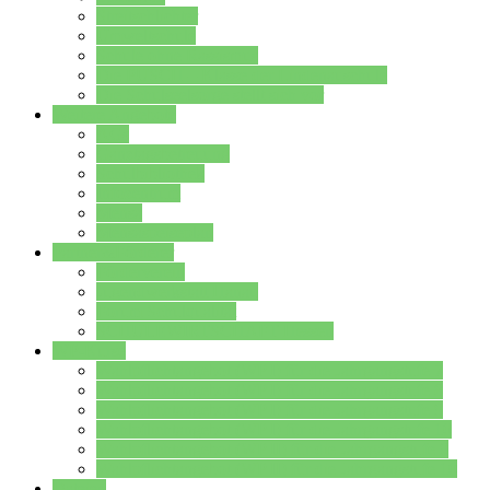
Streitschlichter
Umweltschule
Schule ohne Rassismus
Die PUSCH – Klasse der Lindenauschule
Die Schulseelsorge stellt sich vor
Weitere Angebote
AGs
Ganztagsbetreuung
Schulbibliothek
Infozentrum
Mensa
Mensaspeiseplan
Partner&Förderer
Förderverein
Jugendwerkstatt Hanau
Forum Schulqualität
SCHULEWIRTSCHAFT Hessen
WP-Kurse
Wahlpflichtangebot (WP I) für die Jahrgangstufe 7
Wahlpflichtangebot (WP I) für die Jahrgangstufe 8
Wahlpflichtangebot (WP I) für die Jahrgangstufe 9
Wahlpflichtangebot (WP I) für die Jahrgangstufe 10
Wahlpflichtangebot (WP II) für die Jahrgangstufe 9
Wahlpflichtangebot (WP II) für die Jahrgangstufe 10
Dateien