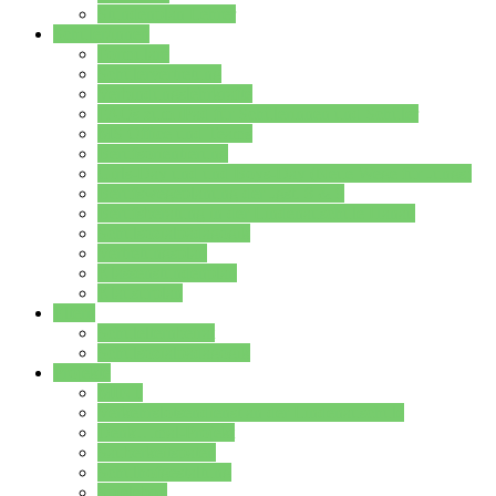
Stundenplan Lehrer
Schüler/innen
Formulare
Schülervertretung
Verbindungslehrkräfte
FAQs zum iPad für Schülerinnen und Schüler
MS Office und Teams
Berufsorientierung
Girls-Day und und Boys-Day (Neue Wege für Jungs)
Berufswegeplanung der Jgst. 8 & 9
Berufsberatung in der Lindenauschule Hanau
Schulsozialpädagogik
Vertretungsplan
Klassenstundenplan
Klausurplan
Eltern
Schulelternbeirat
Schulsozialpädagogik
Projekte
MINT
Verkehrslotsendienst an der Lindenauschule
Denk…mal-Projekt
Sauberkeitspaten
Schulhofgestaltung
Spielebox