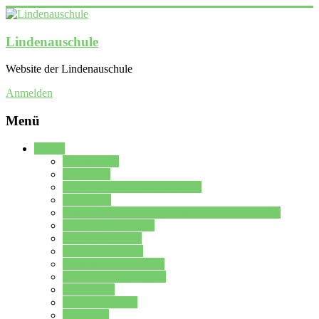
Lindenauschule
Website der Lindenauschule
Anmelden
Menü
Schule
Schulleitung
Sekretariat
Kollegium der Lindenauschule
Kürzelliste
Das Differenzierungsmodell der Lindenauschule
Jahrgangsstufe 5 – 6
Mittelstufe 7 – 10
Oberstufe 11 – 13
Vorstellung der Schule
Zweite Fremdsprachen
Einsatzplan
Einsatzplan Krz.
Formulare