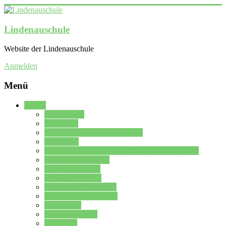
Lindenauschule
Website der Lindenauschule
Anmelden
Menü
Schule
Schulleitung
Sekretariat
Kollegium der Lindenauschule
Kürzelliste
Das Differenzierungsmodell der Lindenauschule
Jahrgangsstufe 5 – 6
Mittelstufe 7 – 10
Oberstufe 11 – 13
Vorstellung der Schule
Zweite Fremdsprachen
Einsatzplan
Einsatzplan Krz.
Formulare