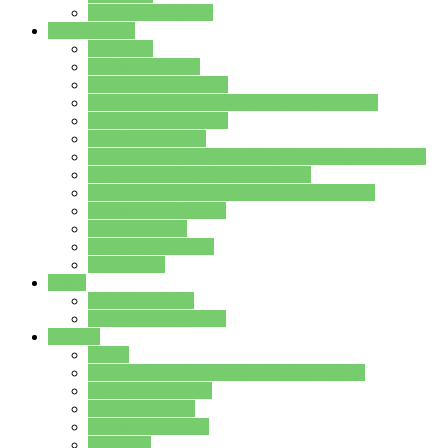
Stundenplan Lehrer
Schüler/innen
Formulare
Schülervertretung
Verbindungslehrkräfte
FAQs zum iPad für Schülerinnen und Schüler
MS Office und Teams
Berufsorientierung
Girls-Day und und Boys-Day (Neue Wege für Jungs)
Berufswegeplanung der Jgst. 8 & 9
Berufsberatung in der Lindenauschule Hanau
Schulsozialpädagogik
Vertretungsplan
Klassenstundenplan
Klausurplan
Eltern
Schulelternbeirat
Schulsozialpädagogik
Projekte
MINT
Verkehrslotsendienst an der Lindenauschule
Denk…mal-Projekt
Sauberkeitspaten
Schulhofgestaltung
Spielebox