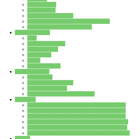
Streitschlichter
Umweltschule
Schule ohne Rassismus
Die PUSCH – Klasse der Lindenauschule
Die Schulseelsorge stellt sich vor
Weitere Angebote
AGs
Ganztagsbetreuung
Schulbibliothek
Infozentrum
Mensa
Mensaspeiseplan
Partner&Förderer
Förderverein
Jugendwerkstatt Hanau
Forum Schulqualität
SCHULEWIRTSCHAFT Hessen
WP-Kurse
Wahlpflichtangebot (WP I) für die Jahrgangstufe 7
Wahlpflichtangebot (WP I) für die Jahrgangstufe 8
Wahlpflichtangebot (WP I) für die Jahrgangstufe 9
Wahlpflichtangebot (WP I) für die Jahrgangstufe 10
Wahlpflichtangebot (WP II) für die Jahrgangstufe 9
Wahlpflichtangebot (WP II) für die Jahrgangstufe 10
Dateien