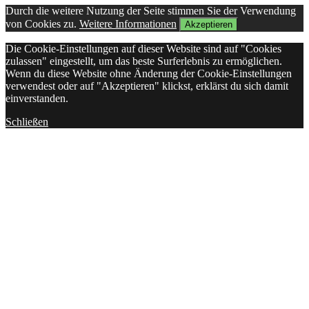
Durch die weitere Nutzung der Seite stimmen Sie der Verwendung
von Cookies zu.
Weitere Informationen
Akzeptieren
Die Cookie-Einstellungen auf dieser Website sind auf "Cookies
zulassen" eingestellt, um das beste Surferlebnis zu ermöglichen.
Wenn du diese Website ohne Änderung der Cookie-Einstellungen
verwendest oder auf "Akzeptieren" klickst, erklärst du sich damit
einverstanden.
Schließen