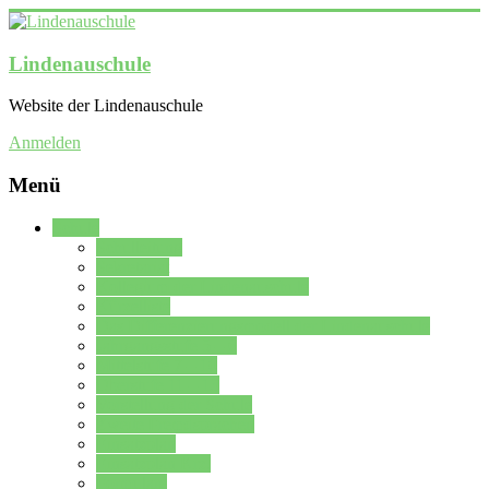
Lindenauschule
Website der Lindenauschule
Anmelden
Menü
Schule
Schulleitung
Sekretariat
Kollegium der Lindenauschule
Kürzelliste
Das Differenzierungsmodell der Lindenauschule
Jahrgangsstufe 5 – 6
Mittelstufe 7 – 10
Oberstufe 11 – 13
Vorstellung der Schule
Zweite Fremdsprachen
Einsatzplan
Einsatzplan Krz.
Formulare