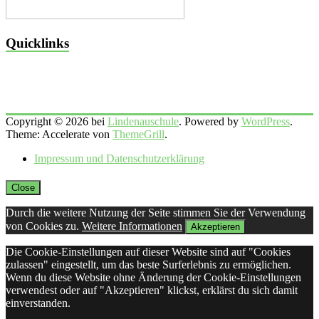
Quicklinks
Copyright © 2026 bei
Lindenauschule
. Powered by
WordPress
.
Theme: Accelerate von
ThemeGrill
.
Impressum und Datenschutzerklärung
Close
Durch die weitere Nutzung der Seite stimmen Sie der Verwendung
von Cookies zu.
Weitere Informationen
Akzeptieren
Die Cookie-Einstellungen auf dieser Website sind auf "Cookies
zulassen" eingestellt, um das beste Surferlebnis zu ermöglichen.
Wenn du diese Website ohne Änderung der Cookie-Einstellungen
verwendest oder auf "Akzeptieren" klickst, erklärst du sich damit
einverstanden.