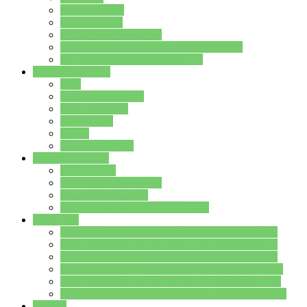
Streitschlichter
Umweltschule
Schule ohne Rassismus
Die PUSCH – Klasse der Lindenauschule
Die Schulseelsorge stellt sich vor
Weitere Angebote
AGs
Ganztagsbetreuung
Schulbibliothek
Infozentrum
Mensa
Mensaspeiseplan
Partner&Förderer
Förderverein
Jugendwerkstatt Hanau
Forum Schulqualität
SCHULEWIRTSCHAFT Hessen
WP-Kurse
Wahlpflichtangebot (WP I) für die Jahrgangstufe 7
Wahlpflichtangebot (WP I) für die Jahrgangstufe 8
Wahlpflichtangebot (WP I) für die Jahrgangstufe 9
Wahlpflichtangebot (WP I) für die Jahrgangstufe 10
Wahlpflichtangebot (WP II) für die Jahrgangstufe 9
Wahlpflichtangebot (WP II) für die Jahrgangstufe 10
Dateien