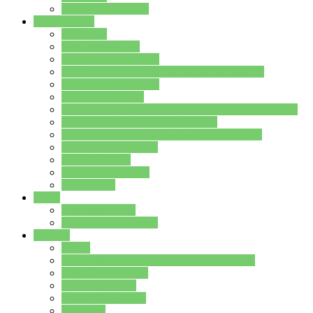
Stundenplan Lehrer
Schüler/innen
Formulare
Schülervertretung
Verbindungslehrkräfte
FAQs zum iPad für Schülerinnen und Schüler
MS Office und Teams
Berufsorientierung
Girls-Day und und Boys-Day (Neue Wege für Jungs)
Berufswegeplanung der Jgst. 8 & 9
Berufsberatung in der Lindenauschule Hanau
Schulsozialpädagogik
Vertretungsplan
Klassenstundenplan
Klausurplan
Eltern
Schulelternbeirat
Schulsozialpädagogik
Projekte
MINT
Verkehrslotsendienst an der Lindenauschule
Denk…mal-Projekt
Sauberkeitspaten
Schulhofgestaltung
Spielebox