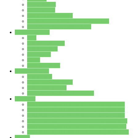
Streitschlichter
Umweltschule
Schule ohne Rassismus
Die PUSCH – Klasse der Lindenauschule
Die Schulseelsorge stellt sich vor
Weitere Angebote
AGs
Ganztagsbetreuung
Schulbibliothek
Infozentrum
Mensa
Mensaspeiseplan
Partner&Förderer
Förderverein
Jugendwerkstatt Hanau
Forum Schulqualität
SCHULEWIRTSCHAFT Hessen
WP-Kurse
Wahlpflichtangebot (WP I) für die Jahrgangstufe 7
Wahlpflichtangebot (WP I) für die Jahrgangstufe 8
Wahlpflichtangebot (WP I) für die Jahrgangstufe 9
Wahlpflichtangebot (WP I) für die Jahrgangstufe 10
Wahlpflichtangebot (WP II) für die Jahrgangstufe 9
Wahlpflichtangebot (WP II) für die Jahrgangstufe 10
Dateien