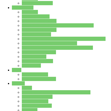
Stundenplan Lehrer
Schüler/innen
Formulare
Schülervertretung
Verbindungslehrkräfte
FAQs zum iPad für Schülerinnen und Schüler
MS Office und Teams
Berufsorientierung
Girls-Day und und Boys-Day (Neue Wege für Jungs)
Berufswegeplanung der Jgst. 8 & 9
Berufsberatung in der Lindenauschule Hanau
Schulsozialpädagogik
Vertretungsplan
Klassenstundenplan
Klausurplan
Eltern
Schulelternbeirat
Schulsozialpädagogik
Projekte
MINT
Verkehrslotsendienst an der Lindenauschule
Denk…mal-Projekt
Sauberkeitspaten
Schulhofgestaltung
Spielebox