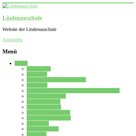
Lindenauschule
Website der Lindenauschule
Anmelden
Menü
Schule
Schulleitung
Sekretariat
Kollegium der Lindenauschule
Kürzelliste
Das Differenzierungsmodell der Lindenauschule
Jahrgangsstufe 5 – 6
Mittelstufe 7 – 10
Oberstufe 11 – 13
Vorstellung der Schule
Zweite Fremdsprachen
Einsatzplan
Einsatzplan Krz.
Formulare