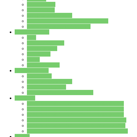
Streitschlichter
Umweltschule
Schule ohne Rassismus
Die PUSCH – Klasse der Lindenauschule
Die Schulseelsorge stellt sich vor
Weitere Angebote
AGs
Ganztagsbetreuung
Schulbibliothek
Infozentrum
Mensa
Mensaspeiseplan
Partner&Förderer
Förderverein
Jugendwerkstatt Hanau
Forum Schulqualität
SCHULEWIRTSCHAFT Hessen
WP-Kurse
Wahlpflichtangebot (WP I) für die Jahrgangstufe 7
Wahlpflichtangebot (WP I) für die Jahrgangstufe 8
Wahlpflichtangebot (WP I) für die Jahrgangstufe 9
Wahlpflichtangebot (WP I) für die Jahrgangstufe 10
Wahlpflichtangebot (WP II) für die Jahrgangstufe 9
Wahlpflichtangebot (WP II) für die Jahrgangstufe 10
Dateien