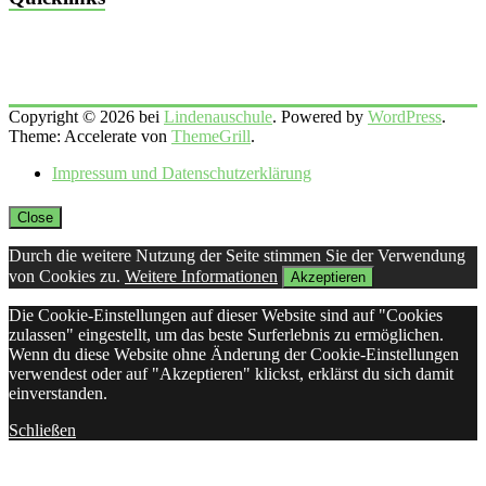
Copyright © 2026 bei
Lindenauschule
. Powered by
WordPress
.
Theme: Accelerate von
ThemeGrill
.
Impressum und Datenschutzerklärung
Close
Durch die weitere Nutzung der Seite stimmen Sie der Verwendung
von Cookies zu.
Weitere Informationen
Akzeptieren
Die Cookie-Einstellungen auf dieser Website sind auf "Cookies
zulassen" eingestellt, um das beste Surferlebnis zu ermöglichen.
Wenn du diese Website ohne Änderung der Cookie-Einstellungen
verwendest oder auf "Akzeptieren" klickst, erklärst du sich damit
einverstanden.
Schließen