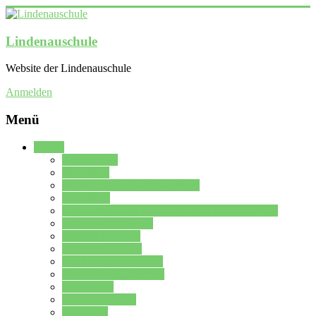
Lindenauschule
Website der Lindenauschule
Anmelden
Menü
Schule
Schulleitung
Sekretariat
Kollegium der Lindenauschule
Kürzelliste
Das Differenzierungsmodell der Lindenauschule
Jahrgangsstufe 5 – 6
Mittelstufe 7 – 10
Oberstufe 11 – 13
Vorstellung der Schule
Zweite Fremdsprachen
Einsatzplan
Einsatzplan Krz.
Formulare