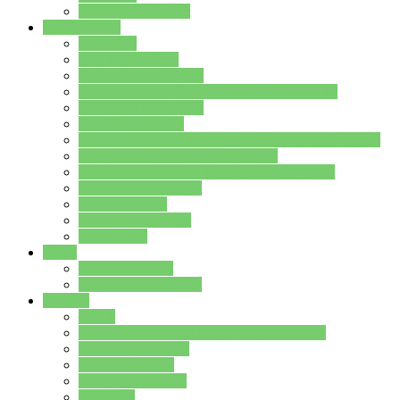
Stundenplan Lehrer
Schüler/innen
Formulare
Schülervertretung
Verbindungslehrkräfte
FAQs zum iPad für Schülerinnen und Schüler
MS Office und Teams
Berufsorientierung
Girls-Day und und Boys-Day (Neue Wege für Jungs)
Berufswegeplanung der Jgst. 8 & 9
Berufsberatung in der Lindenauschule Hanau
Schulsozialpädagogik
Vertretungsplan
Klassenstundenplan
Klausurplan
Eltern
Schulelternbeirat
Schulsozialpädagogik
Projekte
MINT
Verkehrslotsendienst an der Lindenauschule
Denk…mal-Projekt
Sauberkeitspaten
Schulhofgestaltung
Spielebox