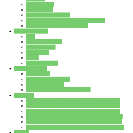
Streitschlichter
Umweltschule
Schule ohne Rassismus
Die PUSCH – Klasse der Lindenauschule
Die Schulseelsorge stellt sich vor
Weitere Angebote
AGs
Ganztagsbetreuung
Schulbibliothek
Infozentrum
Mensa
Mensaspeiseplan
Partner&Förderer
Förderverein
Jugendwerkstatt Hanau
Forum Schulqualität
SCHULEWIRTSCHAFT Hessen
WP-Kurse
Wahlpflichtangebot (WP I) für die Jahrgangstufe 7
Wahlpflichtangebot (WP I) für die Jahrgangstufe 8
Wahlpflichtangebot (WP I) für die Jahrgangstufe 9
Wahlpflichtangebot (WP I) für die Jahrgangstufe 10
Wahlpflichtangebot (WP II) für die Jahrgangstufe 9
Wahlpflichtangebot (WP II) für die Jahrgangstufe 10
Dateien