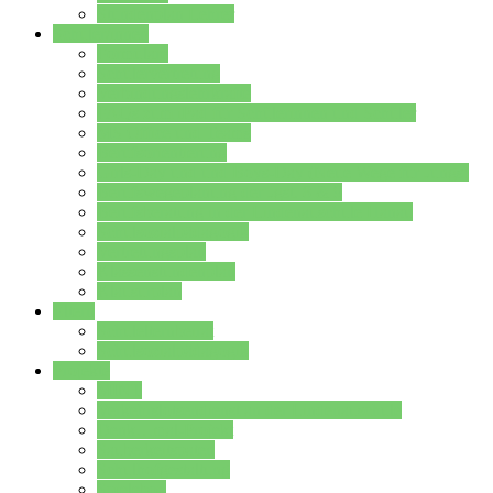
Stundenplan Lehrer
Schüler/innen
Formulare
Schülervertretung
Verbindungslehrkräfte
FAQs zum iPad für Schülerinnen und Schüler
MS Office und Teams
Berufsorientierung
Girls-Day und und Boys-Day (Neue Wege für Jungs)
Berufswegeplanung der Jgst. 8 & 9
Berufsberatung in der Lindenauschule Hanau
Schulsozialpädagogik
Vertretungsplan
Klassenstundenplan
Klausurplan
Eltern
Schulelternbeirat
Schulsozialpädagogik
Projekte
MINT
Verkehrslotsendienst an der Lindenauschule
Denk…mal-Projekt
Sauberkeitspaten
Schulhofgestaltung
Spielebox