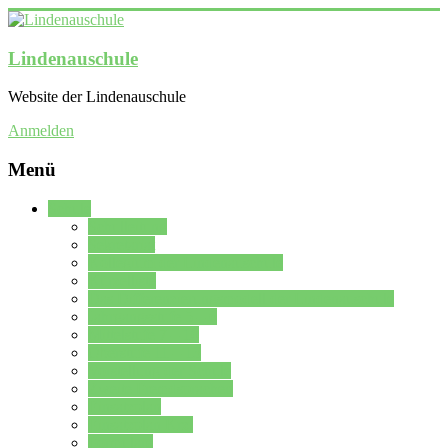
Lindenauschule
Website der Lindenauschule
Anmelden
Menü
Schule
Schulleitung
Sekretariat
Kollegium der Lindenauschule
Kürzelliste
Das Differenzierungsmodell der Lindenauschule
Jahrgangsstufe 5 – 6
Mittelstufe 7 – 10
Oberstufe 11 – 13
Vorstellung der Schule
Zweite Fremdsprachen
Einsatzplan
Einsatzplan Krz.
Formulare