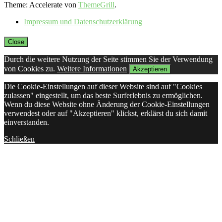
Theme: Accelerate von
ThemeGrill
.
Impressum und Datenschutzerklärung
Close
Durch die weitere Nutzung der Seite stimmen Sie der Verwendung
von Cookies zu.
Weitere Informationen
Akzeptieren
Die Cookie-Einstellungen auf dieser Website sind auf "Cookies
zulassen" eingestellt, um das beste Surferlebnis zu ermöglichen.
Wenn du diese Website ohne Änderung der Cookie-Einstellungen
verwendest oder auf "Akzeptieren" klickst, erklärst du sich damit
einverstanden.
Schließen