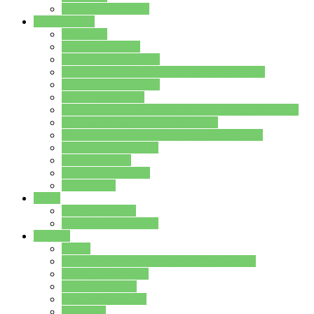
Stundenplan Lehrer
Schüler/innen
Formulare
Schülervertretung
Verbindungslehrkräfte
FAQs zum iPad für Schülerinnen und Schüler
MS Office und Teams
Berufsorientierung
Girls-Day und und Boys-Day (Neue Wege für Jungs)
Berufswegeplanung der Jgst. 8 & 9
Berufsberatung in der Lindenauschule Hanau
Schulsozialpädagogik
Vertretungsplan
Klassenstundenplan
Klausurplan
Eltern
Schulelternbeirat
Schulsozialpädagogik
Projekte
MINT
Verkehrslotsendienst an der Lindenauschule
Denk…mal-Projekt
Sauberkeitspaten
Schulhofgestaltung
Spielebox