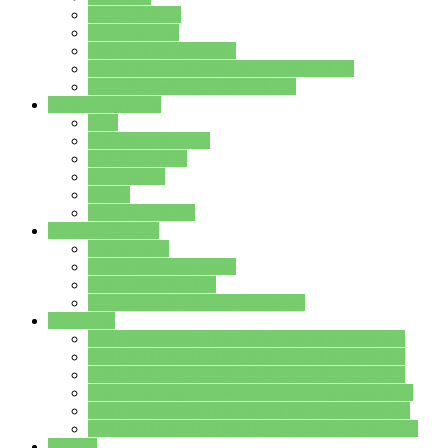
Streitschlichter
Umweltschule
Schule ohne Rassismus
Die PUSCH – Klasse der Lindenauschule
Die Schulseelsorge stellt sich vor
Weitere Angebote
AGs
Ganztagsbetreuung
Schulbibliothek
Infozentrum
Mensa
Mensaspeiseplan
Partner&Förderer
Förderverein
Jugendwerkstatt Hanau
Forum Schulqualität
SCHULEWIRTSCHAFT Hessen
WP-Kurse
Wahlpflichtangebot (WP I) für die Jahrgangstufe 7
Wahlpflichtangebot (WP I) für die Jahrgangstufe 8
Wahlpflichtangebot (WP I) für die Jahrgangstufe 9
Wahlpflichtangebot (WP I) für die Jahrgangstufe 10
Wahlpflichtangebot (WP II) für die Jahrgangstufe 9
Wahlpflichtangebot (WP II) für die Jahrgangstufe 10
Dateien