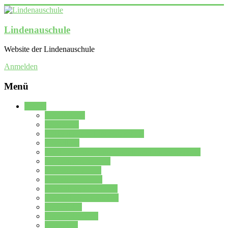
Lindenauschule
Website der Lindenauschule
Anmelden
Menü
Schule
Schulleitung
Sekretariat
Kollegium der Lindenauschule
Kürzelliste
Das Differenzierungsmodell der Lindenauschule
Jahrgangsstufe 5 – 6
Mittelstufe 7 – 10
Oberstufe 11 – 13
Vorstellung der Schule
Zweite Fremdsprachen
Einsatzplan
Einsatzplan Krz.
Formulare