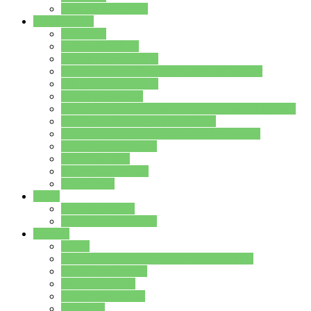
Stundenplan Lehrer
Schüler/innen
Formulare
Schülervertretung
Verbindungslehrkräfte
FAQs zum iPad für Schülerinnen und Schüler
MS Office und Teams
Berufsorientierung
Girls-Day und und Boys-Day (Neue Wege für Jungs)
Berufswegeplanung der Jgst. 8 & 9
Berufsberatung in der Lindenauschule Hanau
Schulsozialpädagogik
Vertretungsplan
Klassenstundenplan
Klausurplan
Eltern
Schulelternbeirat
Schulsozialpädagogik
Projekte
MINT
Verkehrslotsendienst an der Lindenauschule
Denk…mal-Projekt
Sauberkeitspaten
Schulhofgestaltung
Spielebox