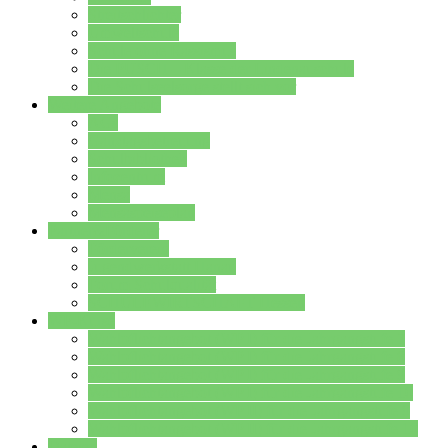
Streitschlichter
Umweltschule
Schule ohne Rassismus
Die PUSCH – Klasse der Lindenauschule
Die Schulseelsorge stellt sich vor
Weitere Angebote
AGs
Ganztagsbetreuung
Schulbibliothek
Infozentrum
Mensa
Mensaspeiseplan
Partner&Förderer
Förderverein
Jugendwerkstatt Hanau
Forum Schulqualität
SCHULEWIRTSCHAFT Hessen
WP-Kurse
Wahlpflichtangebot (WP I) für die Jahrgangstufe 7
Wahlpflichtangebot (WP I) für die Jahrgangstufe 8
Wahlpflichtangebot (WP I) für die Jahrgangstufe 9
Wahlpflichtangebot (WP I) für die Jahrgangstufe 10
Wahlpflichtangebot (WP II) für die Jahrgangstufe 9
Wahlpflichtangebot (WP II) für die Jahrgangstufe 10
Dateien