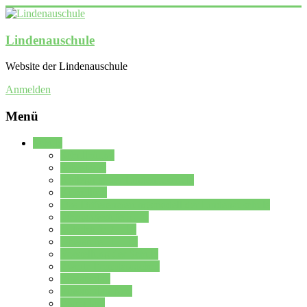
Lindenauschule
Website der Lindenauschule
Anmelden
Menü
Schule
Schulleitung
Sekretariat
Kollegium der Lindenauschule
Kürzelliste
Das Differenzierungsmodell der Lindenauschule
Jahrgangsstufe 5 – 6
Mittelstufe 7 – 10
Oberstufe 11 – 13
Vorstellung der Schule
Zweite Fremdsprachen
Einsatzplan
Einsatzplan Krz.
Formulare