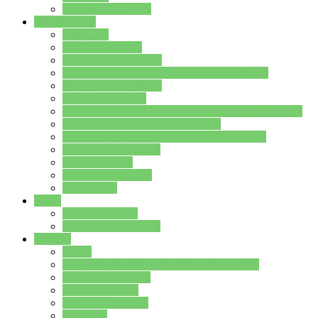
Stundenplan Lehrer
Schüler/innen
Formulare
Schülervertretung
Verbindungslehrkräfte
FAQs zum iPad für Schülerinnen und Schüler
MS Office und Teams
Berufsorientierung
Girls-Day und und Boys-Day (Neue Wege für Jungs)
Berufswegeplanung der Jgst. 8 & 9
Berufsberatung in der Lindenauschule Hanau
Schulsozialpädagogik
Vertretungsplan
Klassenstundenplan
Klausurplan
Eltern
Schulelternbeirat
Schulsozialpädagogik
Projekte
MINT
Verkehrslotsendienst an der Lindenauschule
Denk…mal-Projekt
Sauberkeitspaten
Schulhofgestaltung
Spielebox