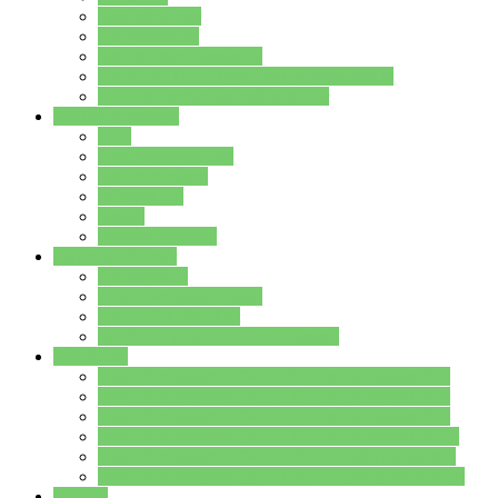
Streitschlichter
Umweltschule
Schule ohne Rassismus
Die PUSCH – Klasse der Lindenauschule
Die Schulseelsorge stellt sich vor
Weitere Angebote
AGs
Ganztagsbetreuung
Schulbibliothek
Infozentrum
Mensa
Mensaspeiseplan
Partner&Förderer
Förderverein
Jugendwerkstatt Hanau
Forum Schulqualität
SCHULEWIRTSCHAFT Hessen
WP-Kurse
Wahlpflichtangebot (WP I) für die Jahrgangstufe 7
Wahlpflichtangebot (WP I) für die Jahrgangstufe 8
Wahlpflichtangebot (WP I) für die Jahrgangstufe 9
Wahlpflichtangebot (WP I) für die Jahrgangstufe 10
Wahlpflichtangebot (WP II) für die Jahrgangstufe 9
Wahlpflichtangebot (WP II) für die Jahrgangstufe 10
Dateien