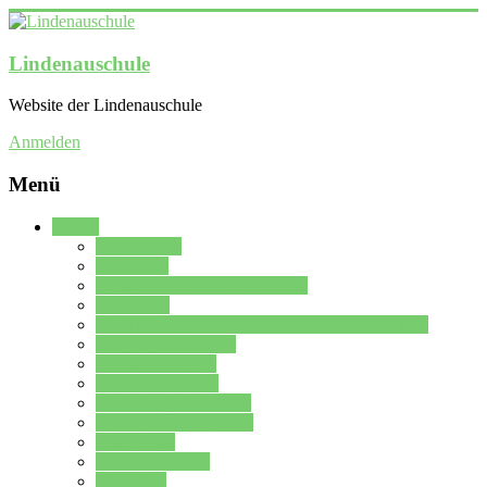
Lindenauschule
Website der Lindenauschule
Anmelden
Menü
Schule
Schulleitung
Sekretariat
Kollegium der Lindenauschule
Kürzelliste
Das Differenzierungsmodell der Lindenauschule
Jahrgangsstufe 5 – 6
Mittelstufe 7 – 10
Oberstufe 11 – 13
Vorstellung der Schule
Zweite Fremdsprachen
Einsatzplan
Einsatzplan Krz.
Formulare