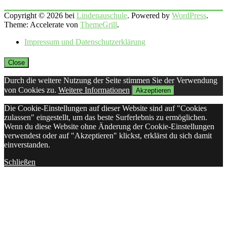
Copyright © 2026 bei
Lindenauschule
. Powered by
WordPress
.
Theme: Accelerate von
ThemeGrill
.
Impressum und Datenschutzerklärung
Close
Durch die weitere Nutzung der Seite stimmen Sie der Verwendung
von Cookies zu.
Weitere Informationen
Akzeptieren
Die Cookie-Einstellungen auf dieser Website sind auf "Cookies
zulassen" eingestellt, um das beste Surferlebnis zu ermöglichen.
Wenn du diese Website ohne Änderung der Cookie-Einstellungen
verwendest oder auf "Akzeptieren" klickst, erklärst du sich damit
einverstanden.
Schließen