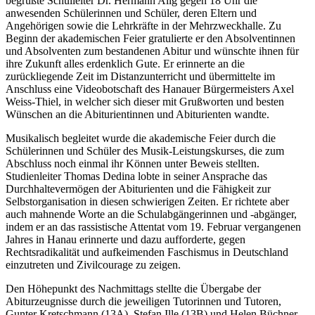
begrüßte Schulleiter Dr. Hermann Alig gegen 18 Uhr die
anwesenden Schülerinnen und Schüler, deren Eltern und
Angehörigen sowie die Lehrkräfte in der Mehrzweckhalle. Zu
Beginn der akademischen Feier gratulierte er den Absolventinnen
und Absolventen zum bestandenen Abitur und wünschte ihnen für
ihre Zukunft alles erdenklich Gute. Er erinnerte an die
zurückliegende Zeit im Distanzunterricht und übermittelte im
Anschluss eine Videobotschaft des Hanauer Bürgermeisters Axel
Weiss-Thiel, in welcher sich dieser mit Grußworten und besten
Wünschen an die Abiturientinnen und Abiturienten wandte.
Musikalisch begleitet wurde die akademische Feier durch die
Schülerinnen und Schüler des Musik-Leistungskurses, die zum
Abschluss noch einmal ihr Können unter Beweis stellten.
Studienleiter Thomas Dedina lobte in seiner Ansprache das
Durchhaltevermögen der Abiturienten und die Fähigkeit zur
Selbstorganisation in diesen schwierigen Zeiten. Er richtete aber
auch mahnende Worte an die Schulabgängerinnen und -abgänger,
indem er an das rassistische Attentat vom 19. Februar vergangenen
Jahres in Hanau erinnerte und dazu aufforderte, gegen
Rechtsradikalität und aufkeimenden Faschismus in Deutschland
einzutreten und Zivilcourage zu zeigen.
Den Höhepunkt des Nachmittags stellte die Übergabe der
Abiturzeugnisse durch die jeweiligen Tutorinnen und Tutoren,
Gunter Kretschmann (13A), Stefan Ille (13B) und Helen Büchner