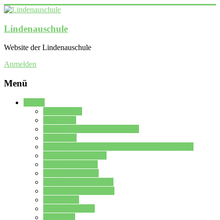
Lindenauschule
Website der Lindenauschule
Anmelden
Menü
Schule
Schulleitung
Sekretariat
Kollegium der Lindenauschule
Kürzelliste
Das Differenzierungsmodell der Lindenauschule
Jahrgangsstufe 5 – 6
Mittelstufe 7 – 10
Oberstufe 11 – 13
Vorstellung der Schule
Zweite Fremdsprachen
Einsatzplan
Einsatzplan Krz.
Formulare