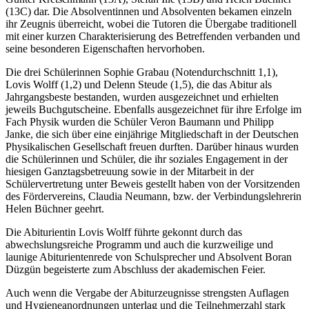
(13C) dar. Die Absolventinnen und Absolventen bekamen einzeln
ihr Zeugnis überreicht, wobei die Tutoren die Übergabe traditionell
mit einer kurzen Charakterisierung des Betreffenden verbanden und
seine besonderen Eigenschaften hervorhoben.
Die drei Schülerinnen Sophie Grabau (Notendurchschnitt 1,1),
Lovis Wolff (1,2) und Delenn Steude (1,5), die das Abitur als
Jahrgangsbeste bestanden, wurden ausgezeichnet und erhielten
jeweils Buchgutscheine. Ebenfalls ausgezeichnet für ihre Erfolge im
Fach Physik wurden die Schüler Veron Baumann und Philipp
Janke, die sich über eine einjährige Mitgliedschaft in der Deutschen
Physikalischen Gesellschaft freuen durften. Darüber hinaus wurden
die Schülerinnen und Schüler, die ihr soziales Engagement in der
hiesigen Ganztagsbetreuung sowie in der Mitarbeit in der
Schülervertretung unter Beweis gestellt haben von der Vorsitzenden
des Fördervereins, Claudia Neumann, bzw. der Verbindungslehrerin
Helen Büchner geehrt.
Die Abiturientin Lovis Wolff führte gekonnt durch das
abwechslungsreiche Programm und auch die kurzweilige und
launige Abiturientenrede von Schulsprecher und Absolvent Boran
Düzgün begeisterte zum Abschluss der akademischen Feier.
Auch wenn die Vergabe der Abiturzeugnisse strengsten Auflagen
und Hygieneanordnungen unterlag und die Teilnehmerzahl stark