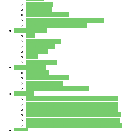
Streitschlichter
Umweltschule
Schule ohne Rassismus
Die PUSCH – Klasse der Lindenauschule
Die Schulseelsorge stellt sich vor
Weitere Angebote
AGs
Ganztagsbetreuung
Schulbibliothek
Infozentrum
Mensa
Mensaspeiseplan
Partner&Förderer
Förderverein
Jugendwerkstatt Hanau
Forum Schulqualität
SCHULEWIRTSCHAFT Hessen
WP-Kurse
Wahlpflichtangebot (WP I) für die Jahrgangstufe 7
Wahlpflichtangebot (WP I) für die Jahrgangstufe 8
Wahlpflichtangebot (WP I) für die Jahrgangstufe 9
Wahlpflichtangebot (WP I) für die Jahrgangstufe 10
Wahlpflichtangebot (WP II) für die Jahrgangstufe 9
Wahlpflichtangebot (WP II) für die Jahrgangstufe 10
Dateien