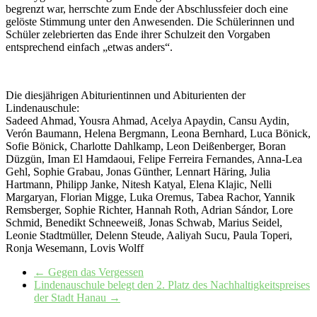
begrenzt war, herrschte zum Ende der Abschlussfeier doch eine
gelöste Stimmung unter den Anwesenden. Die Schülerinnen und
Schüler zelebrierten das Ende ihrer Schulzeit den Vorgaben
entsprechend einfach „etwas anders“.
Die diesjährigen Abiturientinnen und Abiturienten der
Lindenauschule:
Sadeed Ahmad, Yousra Ahmad, Acelya Apaydin, Cansu Aydin,
Verón Baumann, Helena Bergmann, Leona Bernhard, Luca Bönick,
Sofie Bönick, Charlotte Dahlkamp, Leon Deißenberger, Boran
Düzgün, Iman El Hamdaoui, Felipe Ferreira Fernandes, Anna-Lea
Gehl, Sophie Grabau, Jonas Günther, Lennart Häring, Julia
Hartmann, Philipp Janke, Nitesh Katyal, Elena Klajic, Nelli
Margaryan, Florian Migge, Luka Oremus, Tabea Rachor, Yannik
Remsberger, Sophie Richter, Hannah Roth, Adrian Sándor, Lore
Schmid, Benedikt Schneeweiß, Jonas Schwab, Marius Seidel,
Leonie Stadtmüller, Delenn Steude, Aaliyah Sucu, Paula Toperi,
Ronja Wesemann, Lovis Wolff
←
Gegen das Vergessen
Lindenauschule belegt den 2. Platz des Nachhaltigkeitspreises
der Stadt Hanau
→