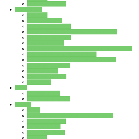
Stundenplan Lehrer
Schüler/innen
Formulare
Schülervertretung
Verbindungslehrkräfte
FAQs zum iPad für Schülerinnen und Schüler
MS Office und Teams
Berufsorientierung
Girls-Day und und Boys-Day (Neue Wege für Jungs)
Berufswegeplanung der Jgst. 8 & 9
Berufsberatung in der Lindenauschule Hanau
Schulsozialpädagogik
Vertretungsplan
Klassenstundenplan
Klausurplan
Eltern
Schulelternbeirat
Schulsozialpädagogik
Projekte
MINT
Verkehrslotsendienst an der Lindenauschule
Denk…mal-Projekt
Sauberkeitspaten
Schulhofgestaltung
Spielebox