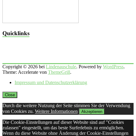
Quicklinks
Copyright © 2026 bei
Lindenauschule
. Powered by
WordPress
.
Theme: Accelerate von
ThemeGrill
.
Impressum und Datenschutzerklärung
Close
Durch die weitere Nutzung der Seite stimmen Sie der Verwendung
von Cookies zu.
Weitere Informationen
Akzeptieren
Die Cookie-Einstellungen auf dieser Website sind auf "Cookies
zulassen" eingestellt, um das beste Surferlebnis zu ermöglichen.
Wenn du diese Website ohne Änderung der Cookie-Einstellungen