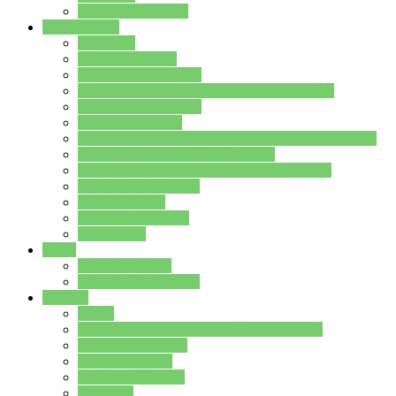
Stundenplan Lehrer
Schüler/innen
Formulare
Schülervertretung
Verbindungslehrkräfte
FAQs zum iPad für Schülerinnen und Schüler
MS Office und Teams
Berufsorientierung
Girls-Day und und Boys-Day (Neue Wege für Jungs)
Berufswegeplanung der Jgst. 8 & 9
Berufsberatung in der Lindenauschule Hanau
Schulsozialpädagogik
Vertretungsplan
Klassenstundenplan
Klausurplan
Eltern
Schulelternbeirat
Schulsozialpädagogik
Projekte
MINT
Verkehrslotsendienst an der Lindenauschule
Denk…mal-Projekt
Sauberkeitspaten
Schulhofgestaltung
Spielebox