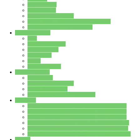
Streitschlichter
Umweltschule
Schule ohne Rassismus
Die PUSCH – Klasse der Lindenauschule
Die Schulseelsorge stellt sich vor
Weitere Angebote
AGs
Ganztagsbetreuung
Schulbibliothek
Infozentrum
Mensa
Mensaspeiseplan
Partner&Förderer
Förderverein
Jugendwerkstatt Hanau
Forum Schulqualität
SCHULEWIRTSCHAFT Hessen
WP-Kurse
Wahlpflichtangebot (WP I) für die Jahrgangstufe 7
Wahlpflichtangebot (WP I) für die Jahrgangstufe 8
Wahlpflichtangebot (WP I) für die Jahrgangstufe 9
Wahlpflichtangebot (WP I) für die Jahrgangstufe 10
Wahlpflichtangebot (WP II) für die Jahrgangstufe 9
Wahlpflichtangebot (WP II) für die Jahrgangstufe 10
Dateien