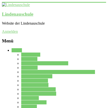
Lindenauschule
Website der Lindenauschule
Anmelden
Menü
Schule
Schulleitung
Sekretariat
Kollegium der Lindenauschule
Kürzelliste
Das Differenzierungsmodell der Lindenauschule
Jahrgangsstufe 5 – 6
Mittelstufe 7 – 10
Oberstufe 11 – 13
Vorstellung der Schule
Zweite Fremdsprachen
Einsatzplan
Einsatzplan Krz.
Formulare