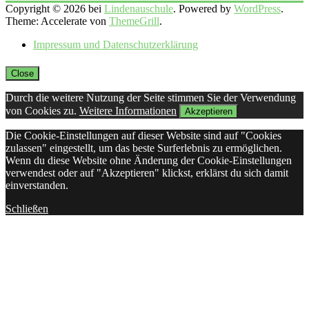
Copyright © 2026 bei
Lindenauschule
. Powered by
WordPress
.
Theme: Accelerate von
ThemeGrill
.
Impressum und Datenschutzerklärung
Close
Durch die weitere Nutzung der Seite stimmen Sie der Verwendung
von Cookies zu.
Weitere Informationen
Akzeptieren
Die Cookie-Einstellungen auf dieser Website sind auf "Cookies
zulassen" eingestellt, um das beste Surferlebnis zu ermöglichen.
Wenn du diese Website ohne Änderung der Cookie-Einstellungen
verwendest oder auf "Akzeptieren" klickst, erklärst du sich damit
einverstanden.
Schließen