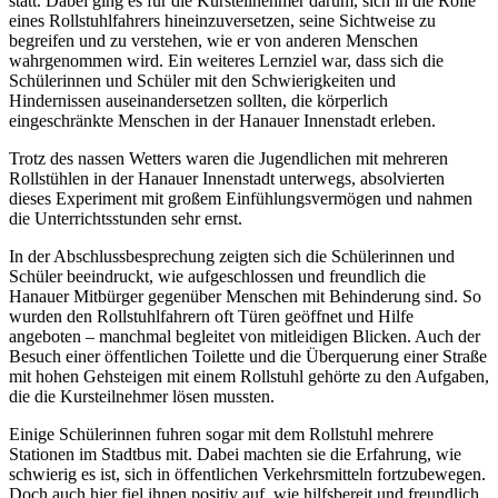
statt. Dabei ging es für die Kursteilnehmer darum, sich in die Rolle
eines Rollstuhlfahrers hineinzuversetzen, seine Sichtweise zu
begreifen und zu verstehen, wie er von anderen Menschen
wahrgenommen wird. Ein weiteres Lernziel war, dass sich die
Schülerinnen und Schüler mit den Schwierigkeiten und
Hindernissen auseinandersetzen sollten, die körperlich
eingeschränkte Menschen in der Hanauer Innenstadt erleben.
Trotz des nassen Wetters waren die Jugendlichen mit mehreren
Rollstühlen in der Hanauer Innenstadt unterwegs, absolvierten
dieses Experiment mit großem Einfühlungsvermögen und nahmen
die Unterrichtsstunden sehr ernst.
In der Abschlussbesprechung zeigten sich die Schülerinnen und
Schüler beeindruckt, wie aufgeschlossen und freundlich die
Hanauer Mitbürger gegenüber Menschen mit Behinderung sind. So
wurden den Rollstuhlfahrern oft Türen geöffnet und Hilfe
angeboten – manchmal begleitet von mitleidigen Blicken. Auch der
Besuch einer öffentlichen Toilette und die Überquerung einer Straße
mit hohen Gehsteigen mit einem Rollstuhl gehörte zu den Aufgaben,
die die Kursteilnehmer lösen mussten.
Einige Schülerinnen fuhren sogar mit dem Rollstuhl mehrere
Stationen im Stadtbus mit. Dabei machten sie die Erfahrung, wie
schwierig es ist, sich in öffentlichen Verkehrsmitteln fortzubewegen.
Doch auch hier fiel ihnen positiv auf, wie hilfsbereit und freundlich