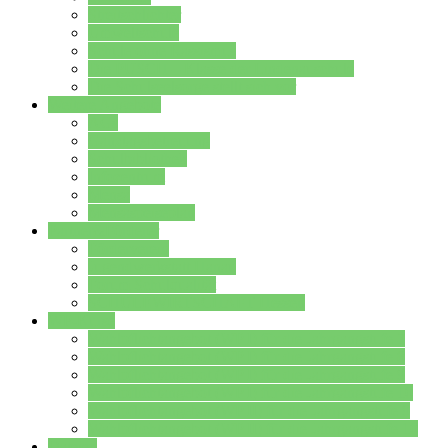
Streitschlichter
Umweltschule
Schule ohne Rassismus
Die PUSCH – Klasse der Lindenauschule
Die Schulseelsorge stellt sich vor
Weitere Angebote
AGs
Ganztagsbetreuung
Schulbibliothek
Infozentrum
Mensa
Mensaspeiseplan
Partner&Förderer
Förderverein
Jugendwerkstatt Hanau
Forum Schulqualität
SCHULEWIRTSCHAFT Hessen
WP-Kurse
Wahlpflichtangebot (WP I) für die Jahrgangstufe 7
Wahlpflichtangebot (WP I) für die Jahrgangstufe 8
Wahlpflichtangebot (WP I) für die Jahrgangstufe 9
Wahlpflichtangebot (WP I) für die Jahrgangstufe 10
Wahlpflichtangebot (WP II) für die Jahrgangstufe 9
Wahlpflichtangebot (WP II) für die Jahrgangstufe 10
Dateien