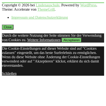
Copyright © 2026 bei
Lindenauschule
. Powered by
WordPress
.
Theme: Accelerate von
ThemeGrill
.
Impressum und Datenschutzerklärung
Close
Durch die weitere Nutzung der Seite stimmen Sie der Verwendung
von Cookies zu.
Weitere Informationen
Akzeptieren
Die Cookie-Einstellungen auf dieser Website sind auf "Cookies
zulassen" eingestellt, um das beste Surferlebnis zu ermöglichen.
Wenn du diese Website ohne Änderung der Cookie-Einstellungen
verwendest oder auf "Akzeptieren" klickst, erklärst du sich damit
einverstanden.
Schließen