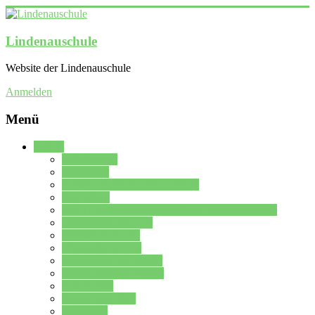
Lindenauschule
Website der Lindenauschule
Anmelden
Menü
Schule
Schulleitung
Sekretariat
Kollegium der Lindenauschule
Kürzelliste
Das Differenzierungsmodell der Lindenauschule
Jahrgangsstufe 5 – 6
Mittelstufe 7 – 10
Oberstufe 11 – 13
Vorstellung der Schule
Zweite Fremdsprachen
Einsatzplan
Einsatzplan Krz.
Formulare