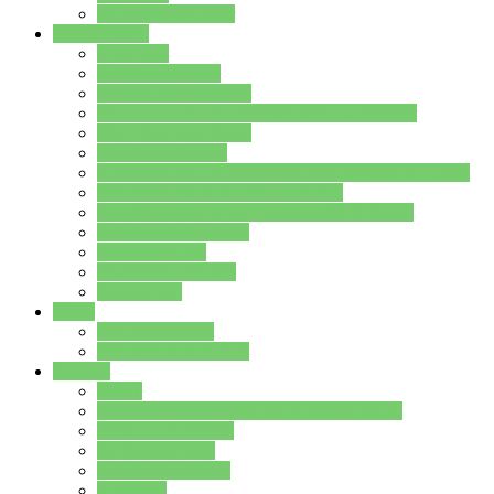
Stundenplan Lehrer
Schüler/innen
Formulare
Schülervertretung
Verbindungslehrkräfte
FAQs zum iPad für Schülerinnen und Schüler
MS Office und Teams
Berufsorientierung
Girls-Day und und Boys-Day (Neue Wege für Jungs)
Berufswegeplanung der Jgst. 8 & 9
Berufsberatung in der Lindenauschule Hanau
Schulsozialpädagogik
Vertretungsplan
Klassenstundenplan
Klausurplan
Eltern
Schulelternbeirat
Schulsozialpädagogik
Projekte
MINT
Verkehrslotsendienst an der Lindenauschule
Denk…mal-Projekt
Sauberkeitspaten
Schulhofgestaltung
Spielebox