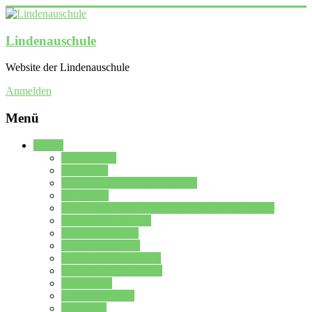
Lindenauschule
Website der Lindenauschule
Anmelden
Menü
Schule
Schulleitung
Sekretariat
Kollegium der Lindenauschule
Kürzelliste
Das Differenzierungsmodell der Lindenauschule
Jahrgangsstufe 5 – 6
Mittelstufe 7 – 10
Oberstufe 11 – 13
Vorstellung der Schule
Zweite Fremdsprachen
Einsatzplan
Einsatzplan Krz.
Formulare