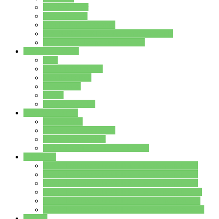
Streitschlichter
Umweltschule
Schule ohne Rassismus
Die PUSCH – Klasse der Lindenauschule
Die Schulseelsorge stellt sich vor
Weitere Angebote
AGs
Ganztagsbetreuung
Schulbibliothek
Infozentrum
Mensa
Mensaspeiseplan
Partner&Förderer
Förderverein
Jugendwerkstatt Hanau
Forum Schulqualität
SCHULEWIRTSCHAFT Hessen
WP-Kurse
Wahlpflichtangebot (WP I) für die Jahrgangstufe 7
Wahlpflichtangebot (WP I) für die Jahrgangstufe 8
Wahlpflichtangebot (WP I) für die Jahrgangstufe 9
Wahlpflichtangebot (WP I) für die Jahrgangstufe 10
Wahlpflichtangebot (WP II) für die Jahrgangstufe 9
Wahlpflichtangebot (WP II) für die Jahrgangstufe 10
Dateien