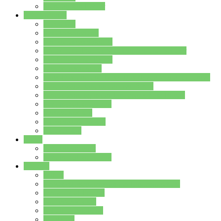
Stundenplan Lehrer
Schüler/innen
Formulare
Schülervertretung
Verbindungslehrkräfte
FAQs zum iPad für Schülerinnen und Schüler
MS Office und Teams
Berufsorientierung
Girls-Day und und Boys-Day (Neue Wege für Jungs)
Berufswegeplanung der Jgst. 8 & 9
Berufsberatung in der Lindenauschule Hanau
Schulsozialpädagogik
Vertretungsplan
Klassenstundenplan
Klausurplan
Eltern
Schulelternbeirat
Schulsozialpädagogik
Projekte
MINT
Verkehrslotsendienst an der Lindenauschule
Denk…mal-Projekt
Sauberkeitspaten
Schulhofgestaltung
Spielebox