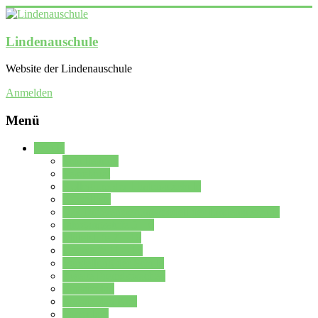
Lindenauschule
Website der Lindenauschule
Anmelden
Menü
Schule
Schulleitung
Sekretariat
Kollegium der Lindenauschule
Kürzelliste
Das Differenzierungsmodell der Lindenauschule
Jahrgangsstufe 5 – 6
Mittelstufe 7 – 10
Oberstufe 11 – 13
Vorstellung der Schule
Zweite Fremdsprachen
Einsatzplan
Einsatzplan Krz.
Formulare