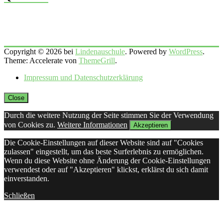
Copyright © 2026 bei
Lindenauschule
. Powered by
WordPress
.
Theme: Accelerate von
ThemeGrill
.
Impressum und Datenschutzerklärung
Close
Durch die weitere Nutzung der Seite stimmen Sie der Verwendung
von Cookies zu.
Weitere Informationen
Akzeptieren
Die Cookie-Einstellungen auf dieser Website sind auf "Cookies
zulassen" eingestellt, um das beste Surferlebnis zu ermöglichen.
Wenn du diese Website ohne Änderung der Cookie-Einstellungen
verwendest oder auf "Akzeptieren" klickst, erklärst du sich damit
einverstanden.
Schließen