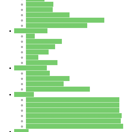
Streitschlichter
Umweltschule
Schule ohne Rassismus
Die PUSCH – Klasse der Lindenauschule
Die Schulseelsorge stellt sich vor
Weitere Angebote
AGs
Ganztagsbetreuung
Schulbibliothek
Infozentrum
Mensa
Mensaspeiseplan
Partner&Förderer
Förderverein
Jugendwerkstatt Hanau
Forum Schulqualität
SCHULEWIRTSCHAFT Hessen
WP-Kurse
Wahlpflichtangebot (WP I) für die Jahrgangstufe 7
Wahlpflichtangebot (WP I) für die Jahrgangstufe 8
Wahlpflichtangebot (WP I) für die Jahrgangstufe 9
Wahlpflichtangebot (WP I) für die Jahrgangstufe 10
Wahlpflichtangebot (WP II) für die Jahrgangstufe 9
Wahlpflichtangebot (WP II) für die Jahrgangstufe 10
Dateien