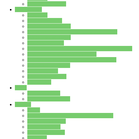
Stundenplan Lehrer
Schüler/innen
Formulare
Schülervertretung
Verbindungslehrkräfte
FAQs zum iPad für Schülerinnen und Schüler
MS Office und Teams
Berufsorientierung
Girls-Day und und Boys-Day (Neue Wege für Jungs)
Berufswegeplanung der Jgst. 8 & 9
Berufsberatung in der Lindenauschule Hanau
Schulsozialpädagogik
Vertretungsplan
Klassenstundenplan
Klausurplan
Eltern
Schulelternbeirat
Schulsozialpädagogik
Projekte
MINT
Verkehrslotsendienst an der Lindenauschule
Denk…mal-Projekt
Sauberkeitspaten
Schulhofgestaltung
Spielebox