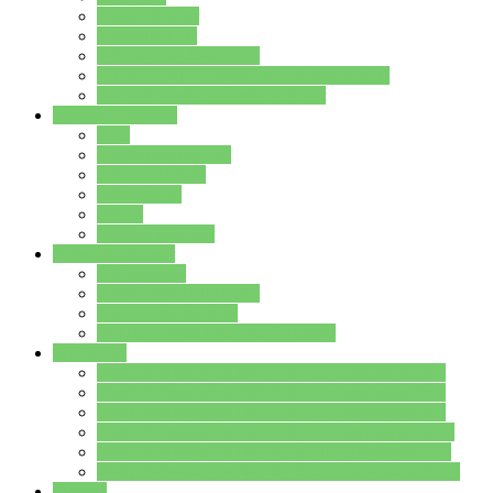
Streitschlichter
Umweltschule
Schule ohne Rassismus
Die PUSCH – Klasse der Lindenauschule
Die Schulseelsorge stellt sich vor
Weitere Angebote
AGs
Ganztagsbetreuung
Schulbibliothek
Infozentrum
Mensa
Mensaspeiseplan
Partner&Förderer
Förderverein
Jugendwerkstatt Hanau
Forum Schulqualität
SCHULEWIRTSCHAFT Hessen
WP-Kurse
Wahlpflichtangebot (WP I) für die Jahrgangstufe 7
Wahlpflichtangebot (WP I) für die Jahrgangstufe 8
Wahlpflichtangebot (WP I) für die Jahrgangstufe 9
Wahlpflichtangebot (WP I) für die Jahrgangstufe 10
Wahlpflichtangebot (WP II) für die Jahrgangstufe 9
Wahlpflichtangebot (WP II) für die Jahrgangstufe 10
Dateien