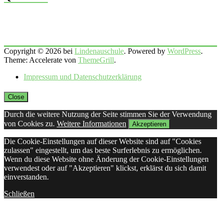
Copyright © 2026 bei
Lindenauschule
. Powered by
WordPress
.
Theme: Accelerate von
ThemeGrill
.
Impressum und Datenschutzerklärung
Close
Durch die weitere Nutzung der Seite stimmen Sie der Verwendung
von Cookies zu.
Weitere Informationen
Akzeptieren
Die Cookie-Einstellungen auf dieser Website sind auf "Cookies
zulassen" eingestellt, um das beste Surferlebnis zu ermöglichen.
Wenn du diese Website ohne Änderung der Cookie-Einstellungen
verwendest oder auf "Akzeptieren" klickst, erklärst du sich damit
einverstanden.
Schließen