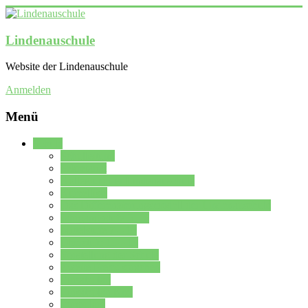
Lindenauschule
Website der Lindenauschule
Anmelden
Menü
Schule
Schulleitung
Sekretariat
Kollegium der Lindenauschule
Kürzelliste
Das Differenzierungsmodell der Lindenauschule
Jahrgangsstufe 5 – 6
Mittelstufe 7 – 10
Oberstufe 11 – 13
Vorstellung der Schule
Zweite Fremdsprachen
Einsatzplan
Einsatzplan Krz.
Formulare