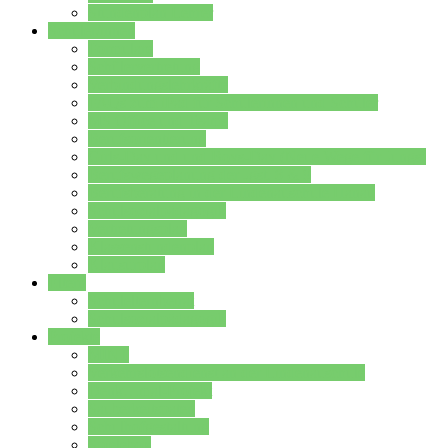
Stundenplan Lehrer
Schüler/innen
Formulare
Schülervertretung
Verbindungslehrkräfte
FAQs zum iPad für Schülerinnen und Schüler
MS Office und Teams
Berufsorientierung
Girls-Day und und Boys-Day (Neue Wege für Jungs)
Berufswegeplanung der Jgst. 8 & 9
Berufsberatung in der Lindenauschule Hanau
Schulsozialpädagogik
Vertretungsplan
Klassenstundenplan
Klausurplan
Eltern
Schulelternbeirat
Schulsozialpädagogik
Projekte
MINT
Verkehrslotsendienst an der Lindenauschule
Denk…mal-Projekt
Sauberkeitspaten
Schulhofgestaltung
Spielebox