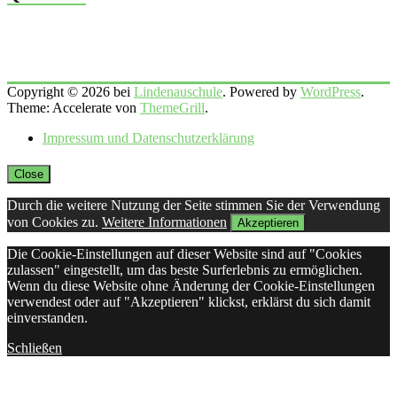
Copyright © 2026 bei
Lindenauschule
. Powered by
WordPress
.
Theme: Accelerate von
ThemeGrill
.
Impressum und Datenschutzerklärung
Close
Durch die weitere Nutzung der Seite stimmen Sie der Verwendung
von Cookies zu.
Weitere Informationen
Akzeptieren
Die Cookie-Einstellungen auf dieser Website sind auf "Cookies
zulassen" eingestellt, um das beste Surferlebnis zu ermöglichen.
Wenn du diese Website ohne Änderung der Cookie-Einstellungen
verwendest oder auf "Akzeptieren" klickst, erklärst du sich damit
einverstanden.
Schließen