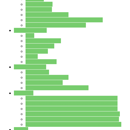
Streitschlichter
Umweltschule
Schule ohne Rassismus
Die PUSCH – Klasse der Lindenauschule
Die Schulseelsorge stellt sich vor
Weitere Angebote
AGs
Ganztagsbetreuung
Schulbibliothek
Infozentrum
Mensa
Mensaspeiseplan
Partner&Förderer
Förderverein
Jugendwerkstatt Hanau
Forum Schulqualität
SCHULEWIRTSCHAFT Hessen
WP-Kurse
Wahlpflichtangebot (WP I) für die Jahrgangstufe 7
Wahlpflichtangebot (WP I) für die Jahrgangstufe 8
Wahlpflichtangebot (WP I) für die Jahrgangstufe 9
Wahlpflichtangebot (WP I) für die Jahrgangstufe 10
Wahlpflichtangebot (WP II) für die Jahrgangstufe 9
Wahlpflichtangebot (WP II) für die Jahrgangstufe 10
Dateien