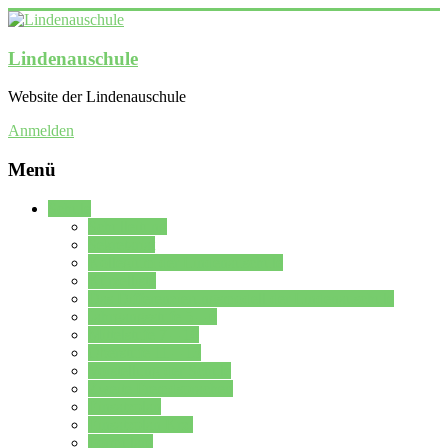
Lindenauschule
Website der Lindenauschule
Anmelden
Menü
Schule
Schulleitung
Sekretariat
Kollegium der Lindenauschule
Kürzelliste
Das Differenzierungsmodell der Lindenauschule
Jahrgangsstufe 5 – 6
Mittelstufe 7 – 10
Oberstufe 11 – 13
Vorstellung der Schule
Zweite Fremdsprachen
Einsatzplan
Einsatzplan Krz.
Formulare