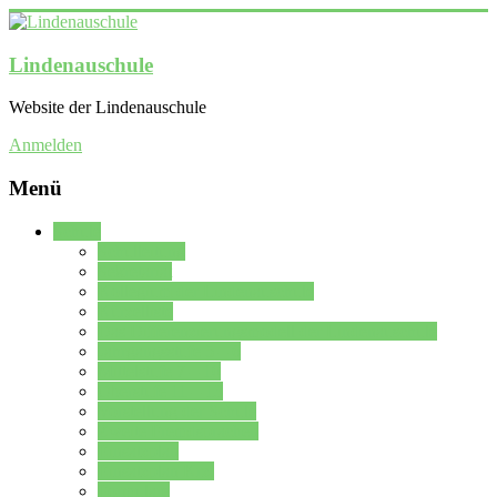
Lindenauschule
Website der Lindenauschule
Anmelden
Menü
Schule
Schulleitung
Sekretariat
Kollegium der Lindenauschule
Kürzelliste
Das Differenzierungsmodell der Lindenauschule
Jahrgangsstufe 5 – 6
Mittelstufe 7 – 10
Oberstufe 11 – 13
Vorstellung der Schule
Zweite Fremdsprachen
Einsatzplan
Einsatzplan Krz.
Formulare