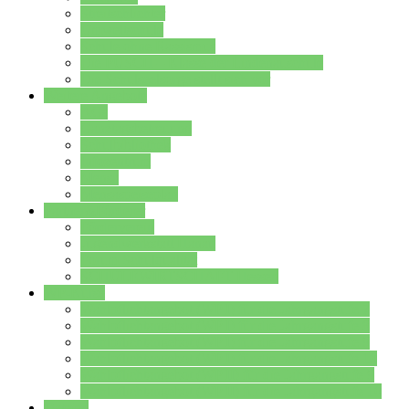
Streitschlichter
Umweltschule
Schule ohne Rassismus
Die PUSCH – Klasse der Lindenauschule
Die Schulseelsorge stellt sich vor
Weitere Angebote
AGs
Ganztagsbetreuung
Schulbibliothek
Infozentrum
Mensa
Mensaspeiseplan
Partner&Förderer
Förderverein
Jugendwerkstatt Hanau
Forum Schulqualität
SCHULEWIRTSCHAFT Hessen
WP-Kurse
Wahlpflichtangebot (WP I) für die Jahrgangstufe 7
Wahlpflichtangebot (WP I) für die Jahrgangstufe 8
Wahlpflichtangebot (WP I) für die Jahrgangstufe 9
Wahlpflichtangebot (WP I) für die Jahrgangstufe 10
Wahlpflichtangebot (WP II) für die Jahrgangstufe 9
Wahlpflichtangebot (WP II) für die Jahrgangstufe 10
Dateien