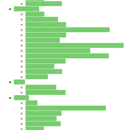
Stundenplan Lehrer
Schüler/innen
Formulare
Schülervertretung
Verbindungslehrkräfte
FAQs zum iPad für Schülerinnen und Schüler
MS Office und Teams
Berufsorientierung
Girls-Day und und Boys-Day (Neue Wege für Jungs)
Berufswegeplanung der Jgst. 8 & 9
Berufsberatung in der Lindenauschule Hanau
Schulsozialpädagogik
Vertretungsplan
Klassenstundenplan
Klausurplan
Eltern
Schulelternbeirat
Schulsozialpädagogik
Projekte
MINT
Verkehrslotsendienst an der Lindenauschule
Denk…mal-Projekt
Sauberkeitspaten
Schulhofgestaltung
Spielebox