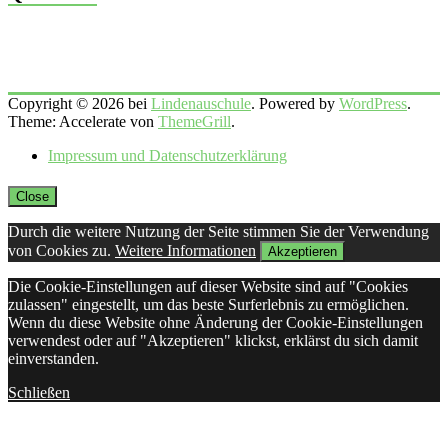
Copyright © 2026 bei
Lindenauschule
. Powered by
WordPress
.
Theme: Accelerate von
ThemeGrill
.
Impressum und Datenschutzerklärung
Close
Durch die weitere Nutzung der Seite stimmen Sie der Verwendung
von Cookies zu.
Weitere Informationen
Akzeptieren
Die Cookie-Einstellungen auf dieser Website sind auf "Cookies
zulassen" eingestellt, um das beste Surferlebnis zu ermöglichen.
Wenn du diese Website ohne Änderung der Cookie-Einstellungen
verwendest oder auf "Akzeptieren" klickst, erklärst du sich damit
einverstanden.
Schließen