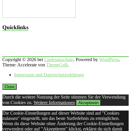
Quicklinks
Copyright © 2026 bei
Lindenauschule
. Powered by
WordPress
.
Theme: Accelerate von
ThemeGrill
.
Impressum und Datenschutzerklärung
Close
Durch die weitere Nutzung der Seite stimmen Sie der Verwendung
von Cookies zu.
Weitere Informationen
Akzeptieren
Die Cookie-Einstellungen auf dieser Website sind auf "Cookies
zulassen" eingestellt, um das beste Surferlebnis zu ermöglichen.
Wenn du diese Website ohne Änderung der Cookie-Einstellungen
verwendest oder auf "Akzeptieren" klickst, erklärst du sich damit