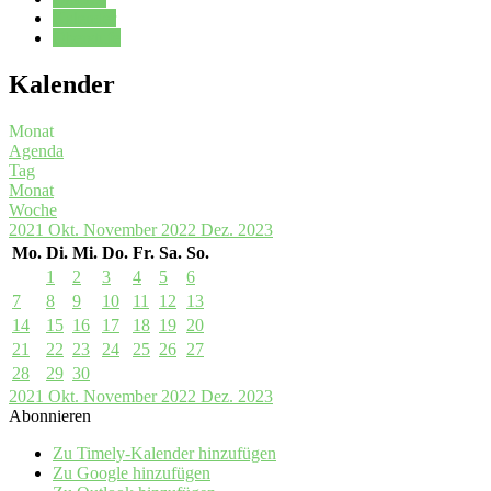
Kalender
Oberstufe
Kalender
Monat
Agenda
Tag
Monat
Woche
2021
Okt.
November 2022
Dez.
2023
Mo.
Di.
Mi.
Do.
Fr.
Sa.
So.
1
2
3
4
5
6
7
8
9
10
11
12
13
14
15
16
17
18
19
20
21
22
23
24
25
26
27
28
29
30
2021
Okt.
November 2022
Dez.
2023
Abonnieren
Zu Timely-Kalender hinzufügen
Zu Google hinzufügen