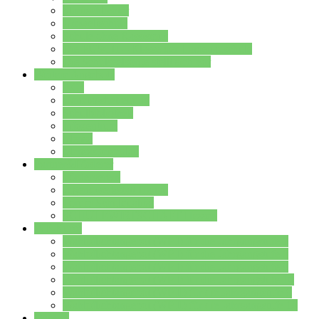
Streitschlichter
Umweltschule
Schule ohne Rassismus
Die PUSCH – Klasse der Lindenauschule
Die Schulseelsorge stellt sich vor
Weitere Angebote
AGs
Ganztagsbetreuung
Schulbibliothek
Infozentrum
Mensa
Mensaspeiseplan
Partner&Förderer
Förderverein
Jugendwerkstatt Hanau
Forum Schulqualität
SCHULEWIRTSCHAFT Hessen
WP-Kurse
Wahlpflichtangebot (WP I) für die Jahrgangstufe 7
Wahlpflichtangebot (WP I) für die Jahrgangstufe 8
Wahlpflichtangebot (WP I) für die Jahrgangstufe 9
Wahlpflichtangebot (WP I) für die Jahrgangstufe 10
Wahlpflichtangebot (WP II) für die Jahrgangstufe 9
Wahlpflichtangebot (WP II) für die Jahrgangstufe 10
Dateien