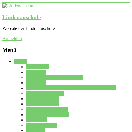
Lindenauschule
Website der Lindenauschule
Anmelden
Menü
Schule
Schulleitung
Sekretariat
Kollegium der Lindenauschule
Kürzelliste
Das Differenzierungsmodell der Lindenauschule
Jahrgangsstufe 5 – 6
Mittelstufe 7 – 10
Oberstufe 11 – 13
Vorstellung der Schule
Zweite Fremdsprachen
Einsatzplan
Einsatzplan Krz.
Formulare