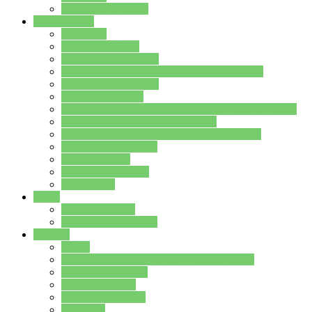
Stundenplan Lehrer
Schüler/innen
Formulare
Schülervertretung
Verbindungslehrkräfte
FAQs zum iPad für Schülerinnen und Schüler
MS Office und Teams
Berufsorientierung
Girls-Day und und Boys-Day (Neue Wege für Jungs)
Berufswegeplanung der Jgst. 8 & 9
Berufsberatung in der Lindenauschule Hanau
Schulsozialpädagogik
Vertretungsplan
Klassenstundenplan
Klausurplan
Eltern
Schulelternbeirat
Schulsozialpädagogik
Projekte
MINT
Verkehrslotsendienst an der Lindenauschule
Denk…mal-Projekt
Sauberkeitspaten
Schulhofgestaltung
Spielebox