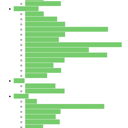
Stundenplan Lehrer
Schüler/innen
Formulare
Schülervertretung
Verbindungslehrkräfte
FAQs zum iPad für Schülerinnen und Schüler
MS Office und Teams
Berufsorientierung
Girls-Day und und Boys-Day (Neue Wege für Jungs)
Berufswegeplanung der Jgst. 8 & 9
Berufsberatung in der Lindenauschule Hanau
Schulsozialpädagogik
Vertretungsplan
Klassenstundenplan
Klausurplan
Eltern
Schulelternbeirat
Schulsozialpädagogik
Projekte
MINT
Verkehrslotsendienst an der Lindenauschule
Denk…mal-Projekt
Sauberkeitspaten
Schulhofgestaltung
Spielebox