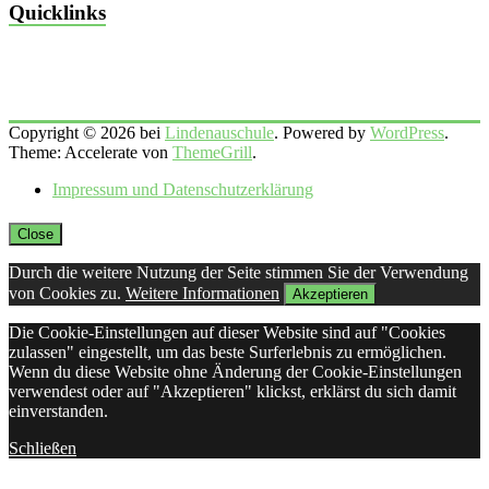
Quicklinks
Copyright © 2026 bei
Lindenauschule
. Powered by
WordPress
.
Theme: Accelerate von
ThemeGrill
.
Impressum und Datenschutzerklärung
Close
Durch die weitere Nutzung der Seite stimmen Sie der Verwendung
von Cookies zu.
Weitere Informationen
Akzeptieren
Die Cookie-Einstellungen auf dieser Website sind auf "Cookies
zulassen" eingestellt, um das beste Surferlebnis zu ermöglichen.
Wenn du diese Website ohne Änderung der Cookie-Einstellungen
verwendest oder auf "Akzeptieren" klickst, erklärst du sich damit
einverstanden.
Schließen