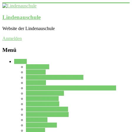
Lindenauschule
Website der Lindenauschule
Anmelden
Menü
Schule
Schulleitung
Sekretariat
Kollegium der Lindenauschule
Kürzelliste
Das Differenzierungsmodell der Lindenauschule
Jahrgangsstufe 5 – 6
Mittelstufe 7 – 10
Oberstufe 11 – 13
Vorstellung der Schule
Zweite Fremdsprachen
Einsatzplan
Einsatzplan Krz.
Formulare