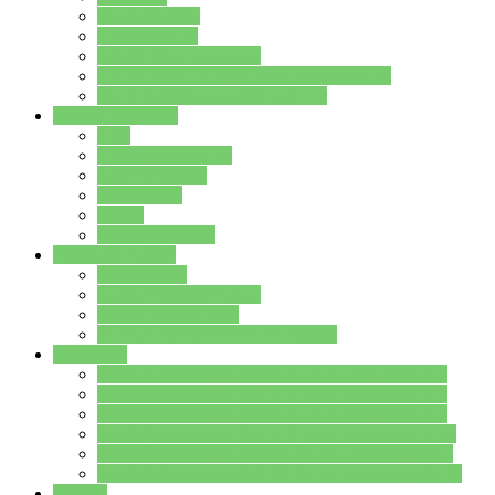
Streitschlichter
Umweltschule
Schule ohne Rassismus
Die PUSCH – Klasse der Lindenauschule
Die Schulseelsorge stellt sich vor
Weitere Angebote
AGs
Ganztagsbetreuung
Schulbibliothek
Infozentrum
Mensa
Mensaspeiseplan
Partner&Förderer
Förderverein
Jugendwerkstatt Hanau
Forum Schulqualität
SCHULEWIRTSCHAFT Hessen
WP-Kurse
Wahlpflichtangebot (WP I) für die Jahrgangstufe 7
Wahlpflichtangebot (WP I) für die Jahrgangstufe 8
Wahlpflichtangebot (WP I) für die Jahrgangstufe 9
Wahlpflichtangebot (WP I) für die Jahrgangstufe 10
Wahlpflichtangebot (WP II) für die Jahrgangstufe 9
Wahlpflichtangebot (WP II) für die Jahrgangstufe 10
Dateien