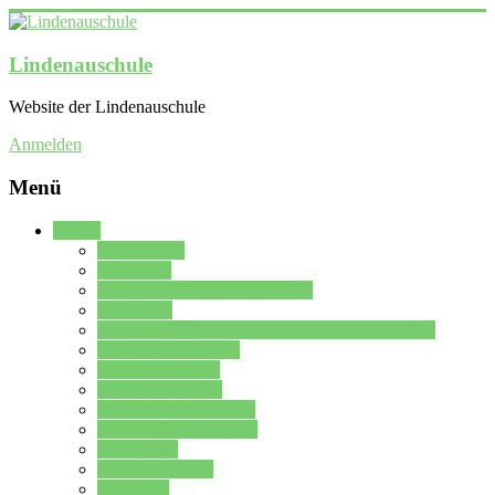
Lindenauschule
Website der Lindenauschule
Anmelden
Menü
Schule
Schulleitung
Sekretariat
Kollegium der Lindenauschule
Kürzelliste
Das Differenzierungsmodell der Lindenauschule
Jahrgangsstufe 5 – 6
Mittelstufe 7 – 10
Oberstufe 11 – 13
Vorstellung der Schule
Zweite Fremdsprachen
Einsatzplan
Einsatzplan Krz.
Formulare