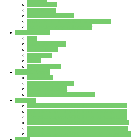
Streitschlichter
Umweltschule
Schule ohne Rassismus
Die PUSCH – Klasse der Lindenauschule
Die Schulseelsorge stellt sich vor
Weitere Angebote
AGs
Ganztagsbetreuung
Schulbibliothek
Infozentrum
Mensa
Mensaspeiseplan
Partner&Förderer
Förderverein
Jugendwerkstatt Hanau
Forum Schulqualität
SCHULEWIRTSCHAFT Hessen
WP-Kurse
Wahlpflichtangebot (WP I) für die Jahrgangstufe 7
Wahlpflichtangebot (WP I) für die Jahrgangstufe 8
Wahlpflichtangebot (WP I) für die Jahrgangstufe 9
Wahlpflichtangebot (WP I) für die Jahrgangstufe 10
Wahlpflichtangebot (WP II) für die Jahrgangstufe 9
Wahlpflichtangebot (WP II) für die Jahrgangstufe 10
Dateien