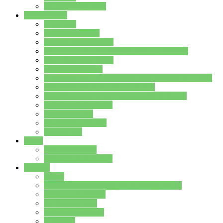
Stundenplan Lehrer
Schüler/innen
Formulare
Schülervertretung
Verbindungslehrkräfte
FAQs zum iPad für Schülerinnen und Schüler
MS Office und Teams
Berufsorientierung
Girls-Day und und Boys-Day (Neue Wege für Jungs)
Berufswegeplanung der Jgst. 8 & 9
Berufsberatung in der Lindenauschule Hanau
Schulsozialpädagogik
Vertretungsplan
Klassenstundenplan
Klausurplan
Eltern
Schulelternbeirat
Schulsozialpädagogik
Projekte
MINT
Verkehrslotsendienst an der Lindenauschule
Denk…mal-Projekt
Sauberkeitspaten
Schulhofgestaltung
Spielebox