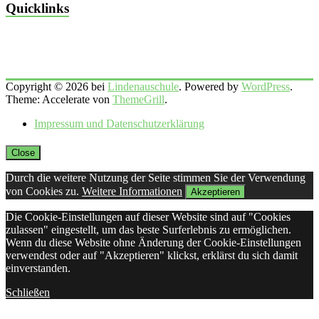
Quicklinks
Copyright © 2026 bei
Lindenauschule
. Powered by
WordPress
.
Theme: Accelerate von
ThemeGrill
.
Impressum und Datenschutzerklärung
Close
Durch die weitere Nutzung der Seite stimmen Sie der Verwendung
von Cookies zu.
Weitere Informationen
Akzeptieren
Die Cookie-Einstellungen auf dieser Website sind auf "Cookies
zulassen" eingestellt, um das beste Surferlebnis zu ermöglichen.
Wenn du diese Website ohne Änderung der Cookie-Einstellungen
verwendest oder auf "Akzeptieren" klickst, erklärst du sich damit
einverstanden.
Schließen