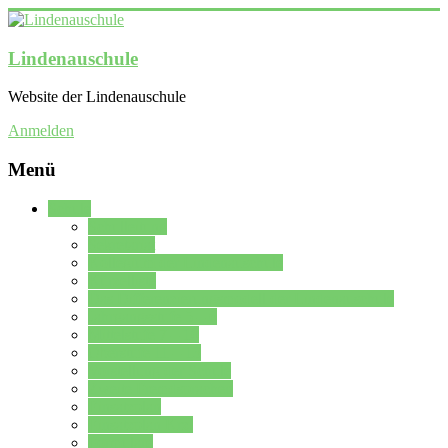
Lindenauschule
Website der Lindenauschule
Anmelden
Menü
Schule
Schulleitung
Sekretariat
Kollegium der Lindenauschule
Kürzelliste
Das Differenzierungsmodell der Lindenauschule
Jahrgangsstufe 5 – 6
Mittelstufe 7 – 10
Oberstufe 11 – 13
Vorstellung der Schule
Zweite Fremdsprachen
Einsatzplan
Einsatzplan Krz.
Formulare