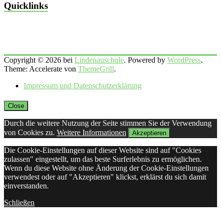
Quicklinks
Copyright © 2026 bei
Lindenauschule
. Powered by
WordPress
.
Theme: Accelerate von
ThemeGrill
.
Impressum und Datenschutzerklärung
Close
Durch die weitere Nutzung der Seite stimmen Sie der Verwendung
von Cookies zu.
Weitere Informationen
Akzeptieren
Die Cookie-Einstellungen auf dieser Website sind auf "Cookies
zulassen" eingestellt, um das beste Surferlebnis zu ermöglichen.
Wenn du diese Website ohne Änderung der Cookie-Einstellungen
verwendest oder auf "Akzeptieren" klickst, erklärst du sich damit
einverstanden.
Schließen