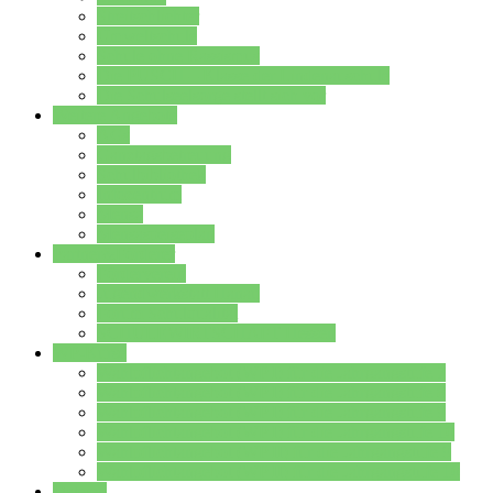
Streitschlichter
Umweltschule
Schule ohne Rassismus
Die PUSCH – Klasse der Lindenauschule
Die Schulseelsorge stellt sich vor
Weitere Angebote
AGs
Ganztagsbetreuung
Schulbibliothek
Infozentrum
Mensa
Mensaspeiseplan
Partner&Förderer
Förderverein
Jugendwerkstatt Hanau
Forum Schulqualität
SCHULEWIRTSCHAFT Hessen
WP-Kurse
Wahlpflichtangebot (WP I) für die Jahrgangstufe 7
Wahlpflichtangebot (WP I) für die Jahrgangstufe 8
Wahlpflichtangebot (WP I) für die Jahrgangstufe 9
Wahlpflichtangebot (WP I) für die Jahrgangstufe 10
Wahlpflichtangebot (WP II) für die Jahrgangstufe 9
Wahlpflichtangebot (WP II) für die Jahrgangstufe 10
Dateien