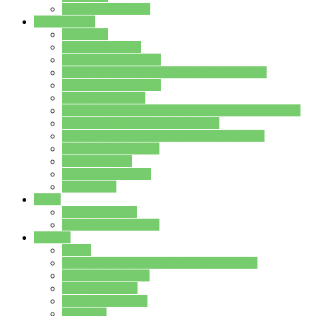
Stundenplan Lehrer
Schüler/innen
Formulare
Schülervertretung
Verbindungslehrkräfte
FAQs zum iPad für Schülerinnen und Schüler
MS Office und Teams
Berufsorientierung
Girls-Day und und Boys-Day (Neue Wege für Jungs)
Berufswegeplanung der Jgst. 8 & 9
Berufsberatung in der Lindenauschule Hanau
Schulsozialpädagogik
Vertretungsplan
Klassenstundenplan
Klausurplan
Eltern
Schulelternbeirat
Schulsozialpädagogik
Projekte
MINT
Verkehrslotsendienst an der Lindenauschule
Denk…mal-Projekt
Sauberkeitspaten
Schulhofgestaltung
Spielebox