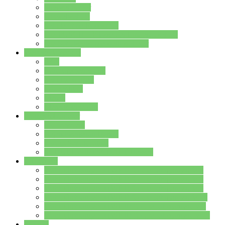
Streitschlichter
Umweltschule
Schule ohne Rassismus
Die PUSCH – Klasse der Lindenauschule
Die Schulseelsorge stellt sich vor
Weitere Angebote
AGs
Ganztagsbetreuung
Schulbibliothek
Infozentrum
Mensa
Mensaspeiseplan
Partner&Förderer
Förderverein
Jugendwerkstatt Hanau
Forum Schulqualität
SCHULEWIRTSCHAFT Hessen
WP-Kurse
Wahlpflichtangebot (WP I) für die Jahrgangstufe 7
Wahlpflichtangebot (WP I) für die Jahrgangstufe 8
Wahlpflichtangebot (WP I) für die Jahrgangstufe 9
Wahlpflichtangebot (WP I) für die Jahrgangstufe 10
Wahlpflichtangebot (WP II) für die Jahrgangstufe 9
Wahlpflichtangebot (WP II) für die Jahrgangstufe 10
Dateien