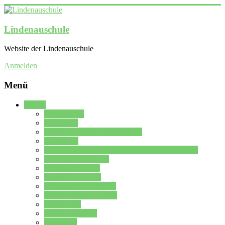
Lindenauschule
Website der Lindenauschule
Anmelden
Menü
Schule
Schulleitung
Sekretariat
Kollegium der Lindenauschule
Kürzelliste
Das Differenzierungsmodell der Lindenauschule
Jahrgangsstufe 5 – 6
Mittelstufe 7 – 10
Oberstufe 11 – 13
Vorstellung der Schule
Zweite Fremdsprachen
Einsatzplan
Einsatzplan Krz.
Formulare