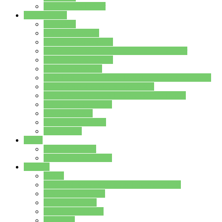
Stundenplan Lehrer
Schüler/innen
Formulare
Schülervertretung
Verbindungslehrkräfte
FAQs zum iPad für Schülerinnen und Schüler
MS Office und Teams
Berufsorientierung
Girls-Day und und Boys-Day (Neue Wege für Jungs)
Berufswegeplanung der Jgst. 8 & 9
Berufsberatung in der Lindenauschule Hanau
Schulsozialpädagogik
Vertretungsplan
Klassenstundenplan
Klausurplan
Eltern
Schulelternbeirat
Schulsozialpädagogik
Projekte
MINT
Verkehrslotsendienst an der Lindenauschule
Denk…mal-Projekt
Sauberkeitspaten
Schulhofgestaltung
Spielebox