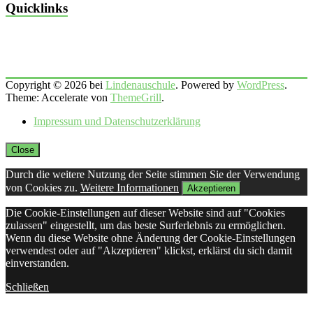
Quicklinks
Copyright © 2026 bei
Lindenauschule
. Powered by
WordPress
.
Theme: Accelerate von
ThemeGrill
.
Impressum und Datenschutzerklärung
Close
Durch die weitere Nutzung der Seite stimmen Sie der Verwendung
von Cookies zu.
Weitere Informationen
Akzeptieren
Die Cookie-Einstellungen auf dieser Website sind auf "Cookies
zulassen" eingestellt, um das beste Surferlebnis zu ermöglichen.
Wenn du diese Website ohne Änderung der Cookie-Einstellungen
verwendest oder auf "Akzeptieren" klickst, erklärst du sich damit
einverstanden.
Schließen