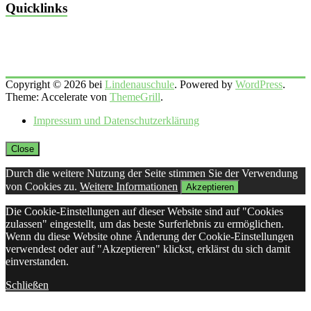
Quicklinks
Copyright © 2026 bei
Lindenauschule
. Powered by
WordPress
.
Theme: Accelerate von
ThemeGrill
.
Impressum und Datenschutzerklärung
Close
Durch die weitere Nutzung der Seite stimmen Sie der Verwendung
von Cookies zu.
Weitere Informationen
Akzeptieren
Die Cookie-Einstellungen auf dieser Website sind auf "Cookies
zulassen" eingestellt, um das beste Surferlebnis zu ermöglichen.
Wenn du diese Website ohne Änderung der Cookie-Einstellungen
verwendest oder auf "Akzeptieren" klickst, erklärst du sich damit
einverstanden.
Schließen