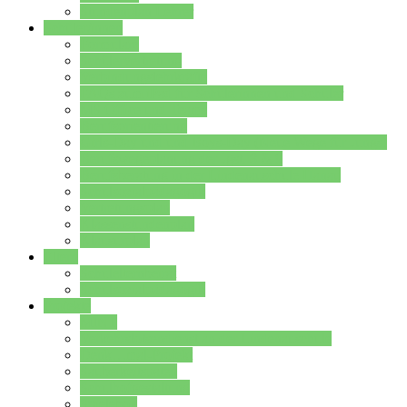
Stundenplan Lehrer
Schüler/innen
Formulare
Schülervertretung
Verbindungslehrkräfte
FAQs zum iPad für Schülerinnen und Schüler
MS Office und Teams
Berufsorientierung
Girls-Day und und Boys-Day (Neue Wege für Jungs)
Berufswegeplanung der Jgst. 8 & 9
Berufsberatung in der Lindenauschule Hanau
Schulsozialpädagogik
Vertretungsplan
Klassenstundenplan
Klausurplan
Eltern
Schulelternbeirat
Schulsozialpädagogik
Projekte
MINT
Verkehrslotsendienst an der Lindenauschule
Denk…mal-Projekt
Sauberkeitspaten
Schulhofgestaltung
Spielebox