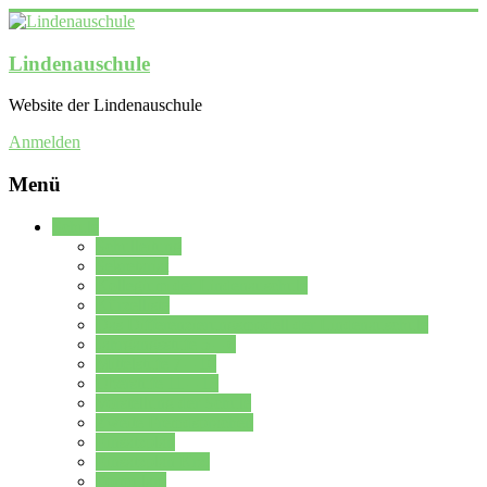
Lindenauschule
Website der Lindenauschule
Anmelden
Menü
Schule
Schulleitung
Sekretariat
Kollegium der Lindenauschule
Kürzelliste
Das Differenzierungsmodell der Lindenauschule
Jahrgangsstufe 5 – 6
Mittelstufe 7 – 10
Oberstufe 11 – 13
Vorstellung der Schule
Zweite Fremdsprachen
Einsatzplan
Einsatzplan Krz.
Formulare