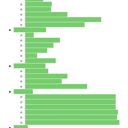
Streitschlichter
Umweltschule
Schule ohne Rassismus
Die PUSCH – Klasse der Lindenauschule
Die Schulseelsorge stellt sich vor
Weitere Angebote
AGs
Ganztagsbetreuung
Schulbibliothek
Infozentrum
Mensa
Mensaspeiseplan
Partner&Förderer
Förderverein
Jugendwerkstatt Hanau
Forum Schulqualität
SCHULEWIRTSCHAFT Hessen
WP-Kurse
Wahlpflichtangebot (WP I) für die Jahrgangstufe 7
Wahlpflichtangebot (WP I) für die Jahrgangstufe 8
Wahlpflichtangebot (WP I) für die Jahrgangstufe 9
Wahlpflichtangebot (WP I) für die Jahrgangstufe 10
Wahlpflichtangebot (WP II) für die Jahrgangstufe 9
Wahlpflichtangebot (WP II) für die Jahrgangstufe 10
Dateien