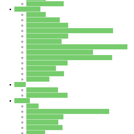
Stundenplan Lehrer
Schüler/innen
Formulare
Schülervertretung
Verbindungslehrkräfte
FAQs zum iPad für Schülerinnen und Schüler
MS Office und Teams
Berufsorientierung
Girls-Day und und Boys-Day (Neue Wege für Jungs)
Berufswegeplanung der Jgst. 8 & 9
Berufsberatung in der Lindenauschule Hanau
Schulsozialpädagogik
Vertretungsplan
Klassenstundenplan
Klausurplan
Eltern
Schulelternbeirat
Schulsozialpädagogik
Projekte
MINT
Verkehrslotsendienst an der Lindenauschule
Denk…mal-Projekt
Sauberkeitspaten
Schulhofgestaltung
Spielebox