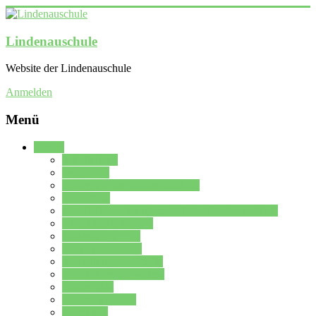
Lindenauschule
Website der Lindenauschule
Anmelden
Menü
Schule
Schulleitung
Sekretariat
Kollegium der Lindenauschule
Kürzelliste
Das Differenzierungsmodell der Lindenauschule
Jahrgangsstufe 5 – 6
Mittelstufe 7 – 10
Oberstufe 11 – 13
Vorstellung der Schule
Zweite Fremdsprachen
Einsatzplan
Einsatzplan Krz.
Formulare