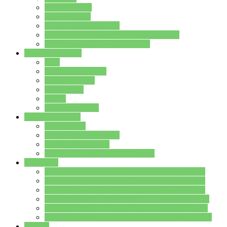
Streitschlichter
Umweltschule
Schule ohne Rassismus
Die PUSCH – Klasse der Lindenauschule
Die Schulseelsorge stellt sich vor
Weitere Angebote
AGs
Ganztagsbetreuung
Schulbibliothek
Infozentrum
Mensa
Mensaspeiseplan
Partner&Förderer
Förderverein
Jugendwerkstatt Hanau
Forum Schulqualität
SCHULEWIRTSCHAFT Hessen
WP-Kurse
Wahlpflichtangebot (WP I) für die Jahrgangstufe 7
Wahlpflichtangebot (WP I) für die Jahrgangstufe 8
Wahlpflichtangebot (WP I) für die Jahrgangstufe 9
Wahlpflichtangebot (WP I) für die Jahrgangstufe 10
Wahlpflichtangebot (WP II) für die Jahrgangstufe 9
Wahlpflichtangebot (WP II) für die Jahrgangstufe 10
Dateien