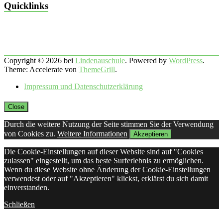
Quicklinks
Copyright © 2026 bei
Lindenauschule
. Powered by
WordPress
.
Theme: Accelerate von
ThemeGrill
.
Impressum und Datenschutzerklärung
Close
Durch die weitere Nutzung der Seite stimmen Sie der Verwendung
von Cookies zu.
Weitere Informationen
Akzeptieren
Die Cookie-Einstellungen auf dieser Website sind auf "Cookies
zulassen" eingestellt, um das beste Surferlebnis zu ermöglichen.
Wenn du diese Website ohne Änderung der Cookie-Einstellungen
verwendest oder auf "Akzeptieren" klickst, erklärst du sich damit
einverstanden.
Schließen