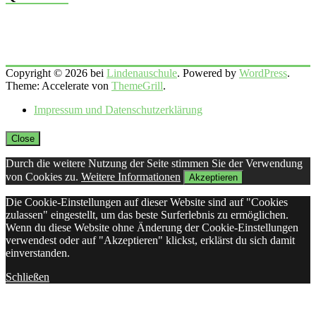
Copyright © 2026 bei
Lindenauschule
. Powered by
WordPress
.
Theme: Accelerate von
ThemeGrill
.
Impressum und Datenschutzerklärung
Close
Durch die weitere Nutzung der Seite stimmen Sie der Verwendung
von Cookies zu.
Weitere Informationen
Akzeptieren
Die Cookie-Einstellungen auf dieser Website sind auf "Cookies
zulassen" eingestellt, um das beste Surferlebnis zu ermöglichen.
Wenn du diese Website ohne Änderung der Cookie-Einstellungen
verwendest oder auf "Akzeptieren" klickst, erklärst du sich damit
einverstanden.
Schließen