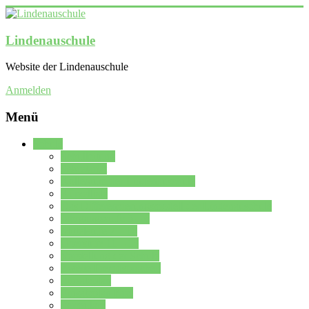
Lindenauschule
Website der Lindenauschule
Anmelden
Menü
Schule
Schulleitung
Sekretariat
Kollegium der Lindenauschule
Kürzelliste
Das Differenzierungsmodell der Lindenauschule
Jahrgangsstufe 5 – 6
Mittelstufe 7 – 10
Oberstufe 11 – 13
Vorstellung der Schule
Zweite Fremdsprachen
Einsatzplan
Einsatzplan Krz.
Formulare