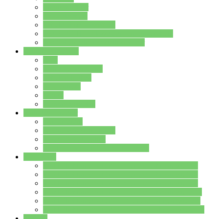
Streitschlichter
Umweltschule
Schule ohne Rassismus
Die PUSCH – Klasse der Lindenauschule
Die Schulseelsorge stellt sich vor
Weitere Angebote
AGs
Ganztagsbetreuung
Schulbibliothek
Infozentrum
Mensa
Mensaspeiseplan
Partner&Förderer
Förderverein
Jugendwerkstatt Hanau
Forum Schulqualität
SCHULEWIRTSCHAFT Hessen
WP-Kurse
Wahlpflichtangebot (WP I) für die Jahrgangstufe 7
Wahlpflichtangebot (WP I) für die Jahrgangstufe 8
Wahlpflichtangebot (WP I) für die Jahrgangstufe 9
Wahlpflichtangebot (WP I) für die Jahrgangstufe 10
Wahlpflichtangebot (WP II) für die Jahrgangstufe 9
Wahlpflichtangebot (WP II) für die Jahrgangstufe 10
Dateien