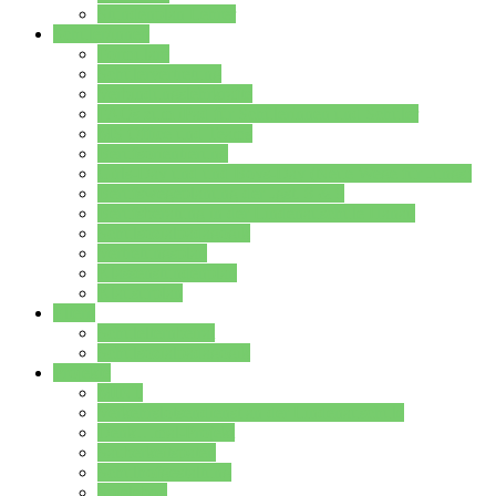
Stundenplan Lehrer
Schüler/innen
Formulare
Schülervertretung
Verbindungslehrkräfte
FAQs zum iPad für Schülerinnen und Schüler
MS Office und Teams
Berufsorientierung
Girls-Day und und Boys-Day (Neue Wege für Jungs)
Berufswegeplanung der Jgst. 8 & 9
Berufsberatung in der Lindenauschule Hanau
Schulsozialpädagogik
Vertretungsplan
Klassenstundenplan
Klausurplan
Eltern
Schulelternbeirat
Schulsozialpädagogik
Projekte
MINT
Verkehrslotsendienst an der Lindenauschule
Denk…mal-Projekt
Sauberkeitspaten
Schulhofgestaltung
Spielebox