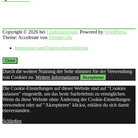
Copyright © 2026 bei
Lindenauschule
. Powered by
WordPress
.
Theme: Accelerate von
ThemeGrill
.
Impressum und Datenschutzerklärung
Close
Durch die weitere Nutzung der Seite stimmen Sie der Verwendung
von Cookies zu.
Weitere Informationen
Akzeptieren
Die Cookie-Einstellungen auf dieser Website sind auf "Cookies
zulassen" eingestellt, um das beste Surferlebnis zu ermöglichen.
Wenn du diese Website ohne Änderung der Cookie-Einstellungen
verwendest oder auf "Akzeptieren" klickst, erklärst du sich damit
einverstanden.
Schließen