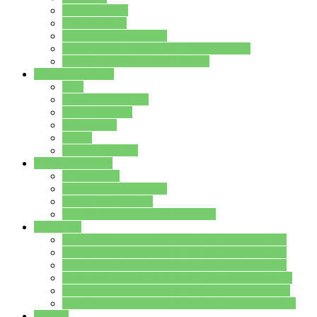
Streitschlichter
Umweltschule
Schule ohne Rassismus
Die PUSCH – Klasse der Lindenauschule
Die Schulseelsorge stellt sich vor
Weitere Angebote
AGs
Ganztagsbetreuung
Schulbibliothek
Infozentrum
Mensa
Mensaspeiseplan
Partner&Förderer
Förderverein
Jugendwerkstatt Hanau
Forum Schulqualität
SCHULEWIRTSCHAFT Hessen
WP-Kurse
Wahlpflichtangebot (WP I) für die Jahrgangstufe 7
Wahlpflichtangebot (WP I) für die Jahrgangstufe 8
Wahlpflichtangebot (WP I) für die Jahrgangstufe 9
Wahlpflichtangebot (WP I) für die Jahrgangstufe 10
Wahlpflichtangebot (WP II) für die Jahrgangstufe 9
Wahlpflichtangebot (WP II) für die Jahrgangstufe 10
Dateien