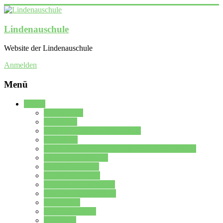
Lindenauschule
Website der Lindenauschule
Anmelden
Menü
Schule
Schulleitung
Sekretariat
Kollegium der Lindenauschule
Kürzelliste
Das Differenzierungsmodell der Lindenauschule
Jahrgangsstufe 5 – 6
Mittelstufe 7 – 10
Oberstufe 11 – 13
Vorstellung der Schule
Zweite Fremdsprachen
Einsatzplan
Einsatzplan Krz.
Formulare