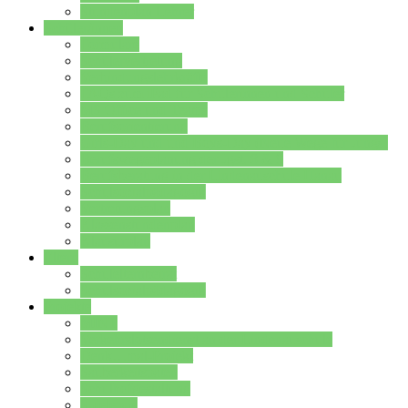
Stundenplan Lehrer
Schüler/innen
Formulare
Schülervertretung
Verbindungslehrkräfte
FAQs zum iPad für Schülerinnen und Schüler
MS Office und Teams
Berufsorientierung
Girls-Day und und Boys-Day (Neue Wege für Jungs)
Berufswegeplanung der Jgst. 8 & 9
Berufsberatung in der Lindenauschule Hanau
Schulsozialpädagogik
Vertretungsplan
Klassenstundenplan
Klausurplan
Eltern
Schulelternbeirat
Schulsozialpädagogik
Projekte
MINT
Verkehrslotsendienst an der Lindenauschule
Denk…mal-Projekt
Sauberkeitspaten
Schulhofgestaltung
Spielebox