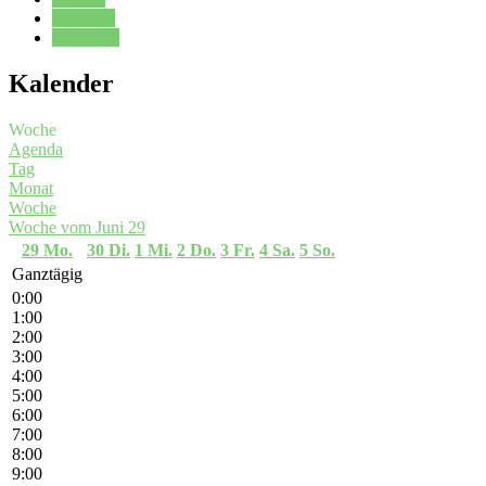
Kalender
Oberstufe
Kalender
Woche
Agenda
Tag
Monat
Woche
Woche vom Juni 29
29
Mo.
30
Di.
1
Mi.
2
Do.
3
Fr.
4
Sa.
5
So.
Ganztägig
0:00
1:00
2:00
3:00
4:00
5:00
6:00
7:00
8:00
9:00