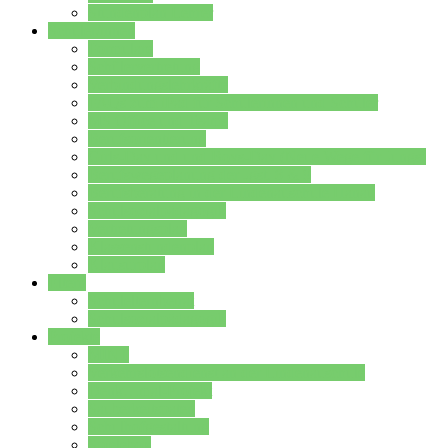
Stundenplan Lehrer
Schüler/innen
Formulare
Schülervertretung
Verbindungslehrkräfte
FAQs zum iPad für Schülerinnen und Schüler
MS Office und Teams
Berufsorientierung
Girls-Day und und Boys-Day (Neue Wege für Jungs)
Berufswegeplanung der Jgst. 8 & 9
Berufsberatung in der Lindenauschule Hanau
Schulsozialpädagogik
Vertretungsplan
Klassenstundenplan
Klausurplan
Eltern
Schulelternbeirat
Schulsozialpädagogik
Projekte
MINT
Verkehrslotsendienst an der Lindenauschule
Denk…mal-Projekt
Sauberkeitspaten
Schulhofgestaltung
Spielebox