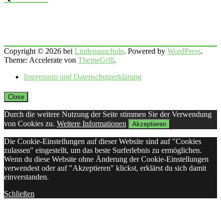
Copyright © 2026 bei
Lindenauschule
. Powered by
WordPress
.
Theme: Accelerate von
ThemeGrill
.
Impressum und Datenschutzerklärung
Close
Durch die weitere Nutzung der Seite stimmen Sie der Verwendung
von Cookies zu.
Weitere Informationen
Akzeptieren
Die Cookie-Einstellungen auf dieser Website sind auf "Cookies
zulassen" eingestellt, um das beste Surferlebnis zu ermöglichen.
Wenn du diese Website ohne Änderung der Cookie-Einstellungen
verwendest oder auf "Akzeptieren" klickst, erklärst du sich damit
einverstanden.
Schließen