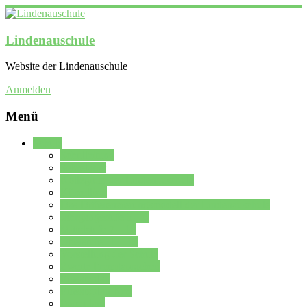
Lindenauschule
Website der Lindenauschule
Anmelden
Menü
Schule
Schulleitung
Sekretariat
Kollegium der Lindenauschule
Kürzelliste
Das Differenzierungsmodell der Lindenauschule
Jahrgangsstufe 5 – 6
Mittelstufe 7 – 10
Oberstufe 11 – 13
Vorstellung der Schule
Zweite Fremdsprachen
Einsatzplan
Einsatzplan Krz.
Formulare