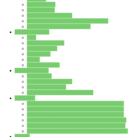
Streitschlichter
Umweltschule
Schule ohne Rassismus
Die PUSCH – Klasse der Lindenauschule
Die Schulseelsorge stellt sich vor
Weitere Angebote
AGs
Ganztagsbetreuung
Schulbibliothek
Infozentrum
Mensa
Mensaspeiseplan
Partner&Förderer
Förderverein
Jugendwerkstatt Hanau
Forum Schulqualität
SCHULEWIRTSCHAFT Hessen
WP-Kurse
Wahlpflichtangebot (WP I) für die Jahrgangstufe 7
Wahlpflichtangebot (WP I) für die Jahrgangstufe 8
Wahlpflichtangebot (WP I) für die Jahrgangstufe 9
Wahlpflichtangebot (WP I) für die Jahrgangstufe 10
Wahlpflichtangebot (WP II) für die Jahrgangstufe 9
Wahlpflichtangebot (WP II) für die Jahrgangstufe 10
Dateien