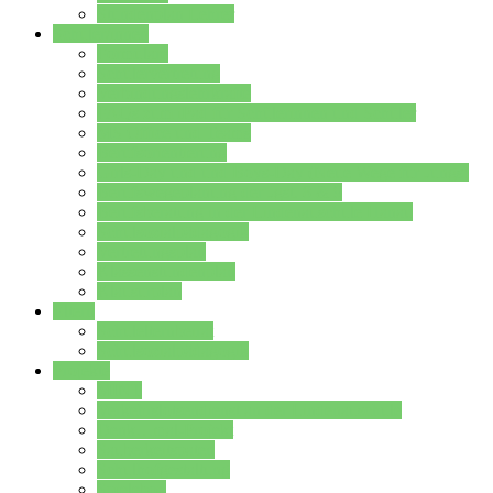
Stundenplan Lehrer
Schüler/innen
Formulare
Schülervertretung
Verbindungslehrkräfte
FAQs zum iPad für Schülerinnen und Schüler
MS Office und Teams
Berufsorientierung
Girls-Day und und Boys-Day (Neue Wege für Jungs)
Berufswegeplanung der Jgst. 8 & 9
Berufsberatung in der Lindenauschule Hanau
Schulsozialpädagogik
Vertretungsplan
Klassenstundenplan
Klausurplan
Eltern
Schulelternbeirat
Schulsozialpädagogik
Projekte
MINT
Verkehrslotsendienst an der Lindenauschule
Denk…mal-Projekt
Sauberkeitspaten
Schulhofgestaltung
Spielebox