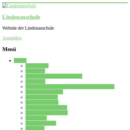
Lindenauschule
Website der Lindenauschule
Anmelden
Menü
Schule
Schulleitung
Sekretariat
Kollegium der Lindenauschule
Kürzelliste
Das Differenzierungsmodell der Lindenauschule
Jahrgangsstufe 5 – 6
Mittelstufe 7 – 10
Oberstufe 11 – 13
Vorstellung der Schule
Zweite Fremdsprachen
Einsatzplan
Einsatzplan Krz.
Formulare