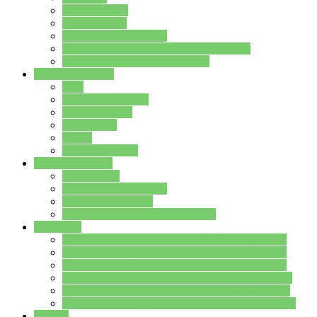
Streitschlichter
Umweltschule
Schule ohne Rassismus
Die PUSCH – Klasse der Lindenauschule
Die Schulseelsorge stellt sich vor
Weitere Angebote
AGs
Ganztagsbetreuung
Schulbibliothek
Infozentrum
Mensa
Mensaspeiseplan
Partner&Förderer
Förderverein
Jugendwerkstatt Hanau
Forum Schulqualität
SCHULEWIRTSCHAFT Hessen
WP-Kurse
Wahlpflichtangebot (WP I) für die Jahrgangstufe 7
Wahlpflichtangebot (WP I) für die Jahrgangstufe 8
Wahlpflichtangebot (WP I) für die Jahrgangstufe 9
Wahlpflichtangebot (WP I) für die Jahrgangstufe 10
Wahlpflichtangebot (WP II) für die Jahrgangstufe 9
Wahlpflichtangebot (WP II) für die Jahrgangstufe 10
Dateien