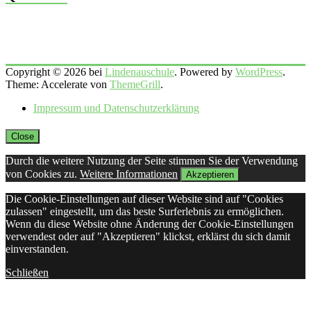
Copyright © 2026 bei
Lindenauschule
. Powered by
WordPress
.
Theme: Accelerate von
ThemeGrill
.
Impressum und Datenschutzerklärung
Close
Durch die weitere Nutzung der Seite stimmen Sie der Verwendung
von Cookies zu.
Weitere Informationen
Akzeptieren
Die Cookie-Einstellungen auf dieser Website sind auf "Cookies
zulassen" eingestellt, um das beste Surferlebnis zu ermöglichen.
Wenn du diese Website ohne Änderung der Cookie-Einstellungen
verwendest oder auf "Akzeptieren" klickst, erklärst du sich damit
einverstanden.
Schließen