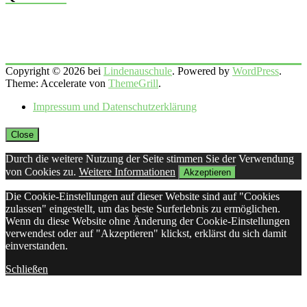
Copyright © 2026 bei
Lindenauschule
. Powered by
WordPress
.
Theme: Accelerate von
ThemeGrill
.
Impressum und Datenschutzerklärung
Close
Durch die weitere Nutzung der Seite stimmen Sie der Verwendung
von Cookies zu.
Weitere Informationen
Akzeptieren
Die Cookie-Einstellungen auf dieser Website sind auf "Cookies
zulassen" eingestellt, um das beste Surferlebnis zu ermöglichen.
Wenn du diese Website ohne Änderung der Cookie-Einstellungen
verwendest oder auf "Akzeptieren" klickst, erklärst du sich damit
einverstanden.
Schließen