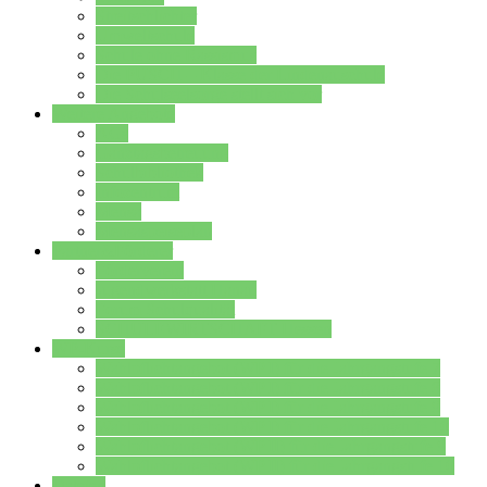
Streitschlichter
Umweltschule
Schule ohne Rassismus
Die PUSCH – Klasse der Lindenauschule
Die Schulseelsorge stellt sich vor
Weitere Angebote
AGs
Ganztagsbetreuung
Schulbibliothek
Infozentrum
Mensa
Mensaspeiseplan
Partner&Förderer
Förderverein
Jugendwerkstatt Hanau
Forum Schulqualität
SCHULEWIRTSCHAFT Hessen
WP-Kurse
Wahlpflichtangebot (WP I) für die Jahrgangstufe 7
Wahlpflichtangebot (WP I) für die Jahrgangstufe 8
Wahlpflichtangebot (WP I) für die Jahrgangstufe 9
Wahlpflichtangebot (WP I) für die Jahrgangstufe 10
Wahlpflichtangebot (WP II) für die Jahrgangstufe 9
Wahlpflichtangebot (WP II) für die Jahrgangstufe 10
Dateien