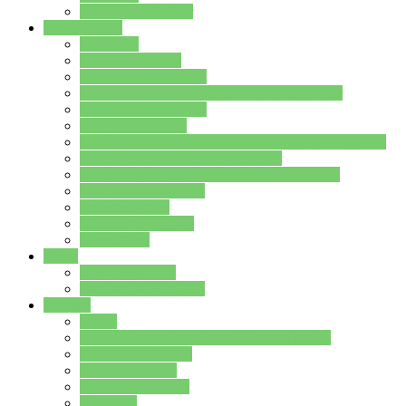
Stundenplan Lehrer
Schüler/innen
Formulare
Schülervertretung
Verbindungslehrkräfte
FAQs zum iPad für Schülerinnen und Schüler
MS Office und Teams
Berufsorientierung
Girls-Day und und Boys-Day (Neue Wege für Jungs)
Berufswegeplanung der Jgst. 8 & 9
Berufsberatung in der Lindenauschule Hanau
Schulsozialpädagogik
Vertretungsplan
Klassenstundenplan
Klausurplan
Eltern
Schulelternbeirat
Schulsozialpädagogik
Projekte
MINT
Verkehrslotsendienst an der Lindenauschule
Denk…mal-Projekt
Sauberkeitspaten
Schulhofgestaltung
Spielebox