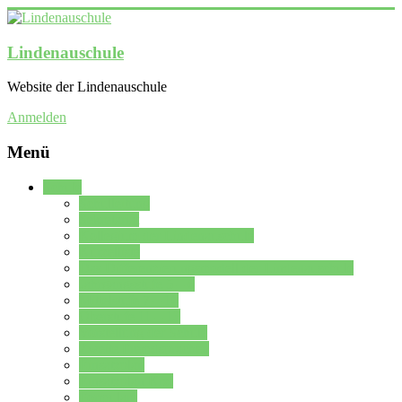
Lindenauschule
Website der Lindenauschule
Anmelden
Menü
Schule
Schulleitung
Sekretariat
Kollegium der Lindenauschule
Kürzelliste
Das Differenzierungsmodell der Lindenauschule
Jahrgangsstufe 5 – 6
Mittelstufe 7 – 10
Oberstufe 11 – 13
Vorstellung der Schule
Zweite Fremdsprachen
Einsatzplan
Einsatzplan Krz.
Formulare