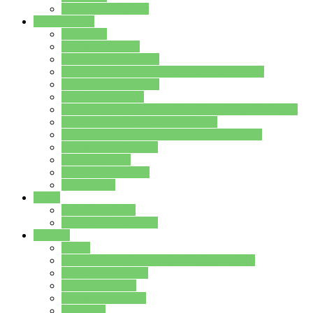
Stundenplan Lehrer
Schüler/innen
Formulare
Schülervertretung
Verbindungslehrkräfte
FAQs zum iPad für Schülerinnen und Schüler
MS Office und Teams
Berufsorientierung
Girls-Day und und Boys-Day (Neue Wege für Jungs)
Berufswegeplanung der Jgst. 8 & 9
Berufsberatung in der Lindenauschule Hanau
Schulsozialpädagogik
Vertretungsplan
Klassenstundenplan
Klausurplan
Eltern
Schulelternbeirat
Schulsozialpädagogik
Projekte
MINT
Verkehrslotsendienst an der Lindenauschule
Denk…mal-Projekt
Sauberkeitspaten
Schulhofgestaltung
Spielebox