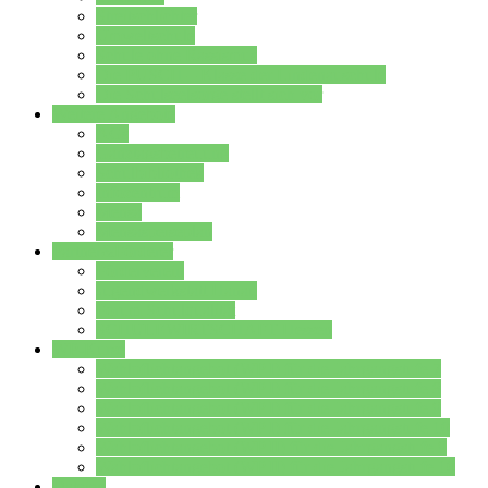
Streitschlichter
Umweltschule
Schule ohne Rassismus
Die PUSCH – Klasse der Lindenauschule
Die Schulseelsorge stellt sich vor
Weitere Angebote
AGs
Ganztagsbetreuung
Schulbibliothek
Infozentrum
Mensa
Mensaspeiseplan
Partner&Förderer
Förderverein
Jugendwerkstatt Hanau
Forum Schulqualität
SCHULEWIRTSCHAFT Hessen
WP-Kurse
Wahlpflichtangebot (WP I) für die Jahrgangstufe 7
Wahlpflichtangebot (WP I) für die Jahrgangstufe 8
Wahlpflichtangebot (WP I) für die Jahrgangstufe 9
Wahlpflichtangebot (WP I) für die Jahrgangstufe 10
Wahlpflichtangebot (WP II) für die Jahrgangstufe 9
Wahlpflichtangebot (WP II) für die Jahrgangstufe 10
Dateien