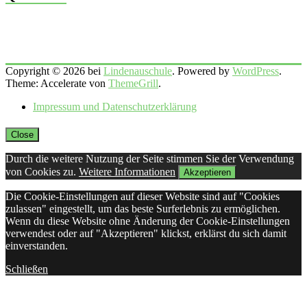
Copyright © 2026 bei
Lindenauschule
. Powered by
WordPress
.
Theme: Accelerate von
ThemeGrill
.
Impressum und Datenschutzerklärung
Close
Durch die weitere Nutzung der Seite stimmen Sie der Verwendung
von Cookies zu.
Weitere Informationen
Akzeptieren
Die Cookie-Einstellungen auf dieser Website sind auf "Cookies
zulassen" eingestellt, um das beste Surferlebnis zu ermöglichen.
Wenn du diese Website ohne Änderung der Cookie-Einstellungen
verwendest oder auf "Akzeptieren" klickst, erklärst du sich damit
einverstanden.
Schließen