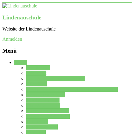
Lindenauschule
Website der Lindenauschule
Anmelden
Menü
Schule
Schulleitung
Sekretariat
Kollegium der Lindenauschule
Kürzelliste
Das Differenzierungsmodell der Lindenauschule
Jahrgangsstufe 5 – 6
Mittelstufe 7 – 10
Oberstufe 11 – 13
Vorstellung der Schule
Zweite Fremdsprachen
Einsatzplan
Einsatzplan Krz.
Formulare