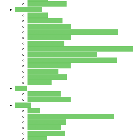
Stundenplan Lehrer
Schüler/innen
Formulare
Schülervertretung
Verbindungslehrkräfte
FAQs zum iPad für Schülerinnen und Schüler
MS Office und Teams
Berufsorientierung
Girls-Day und und Boys-Day (Neue Wege für Jungs)
Berufswegeplanung der Jgst. 8 & 9
Berufsberatung in der Lindenauschule Hanau
Schulsozialpädagogik
Vertretungsplan
Klassenstundenplan
Klausurplan
Eltern
Schulelternbeirat
Schulsozialpädagogik
Projekte
MINT
Verkehrslotsendienst an der Lindenauschule
Denk…mal-Projekt
Sauberkeitspaten
Schulhofgestaltung
Spielebox