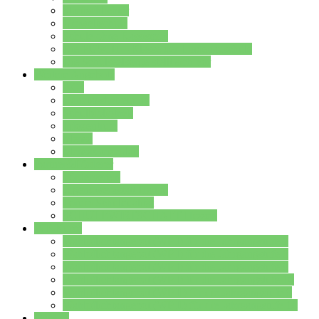
Streitschlichter
Umweltschule
Schule ohne Rassismus
Die PUSCH – Klasse der Lindenauschule
Die Schulseelsorge stellt sich vor
Weitere Angebote
AGs
Ganztagsbetreuung
Schulbibliothek
Infozentrum
Mensa
Mensaspeiseplan
Partner&Förderer
Förderverein
Jugendwerkstatt Hanau
Forum Schulqualität
SCHULEWIRTSCHAFT Hessen
WP-Kurse
Wahlpflichtangebot (WP I) für die Jahrgangstufe 7
Wahlpflichtangebot (WP I) für die Jahrgangstufe 8
Wahlpflichtangebot (WP I) für die Jahrgangstufe 9
Wahlpflichtangebot (WP I) für die Jahrgangstufe 10
Wahlpflichtangebot (WP II) für die Jahrgangstufe 9
Wahlpflichtangebot (WP II) für die Jahrgangstufe 10
Dateien