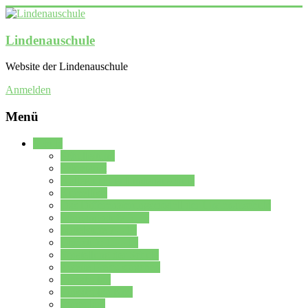
Lindenauschule
Website der Lindenauschule
Anmelden
Menü
Schule
Schulleitung
Sekretariat
Kollegium der Lindenauschule
Kürzelliste
Das Differenzierungsmodell der Lindenauschule
Jahrgangsstufe 5 – 6
Mittelstufe 7 – 10
Oberstufe 11 – 13
Vorstellung der Schule
Zweite Fremdsprachen
Einsatzplan
Einsatzplan Krz.
Formulare