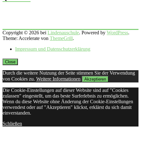
Copyright © 2026 bei
Lindenauschule
. Powered by
WordPress
.
Theme: Accelerate von
ThemeGrill
.
Impressum und Datenschutzerklärung
Close
Durch die weitere Nutzung der Seite stimmen Sie der Verwendung
von Cookies zu.
Weitere Informationen
Akzeptieren
Die Cookie-Einstellungen auf dieser Website sind auf "Cookies
zulassen" eingestellt, um das beste Surferlebnis zu ermöglichen.
Wenn du diese Website ohne Änderung der Cookie-Einstellungen
verwendest oder auf "Akzeptieren" klickst, erklärst du sich damit
einverstanden.
Schließen