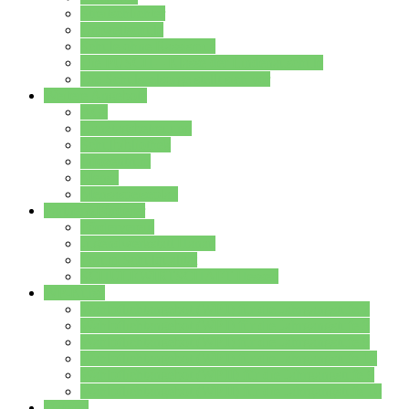
Streitschlichter
Umweltschule
Schule ohne Rassismus
Die PUSCH – Klasse der Lindenauschule
Die Schulseelsorge stellt sich vor
Weitere Angebote
AGs
Ganztagsbetreuung
Schulbibliothek
Infozentrum
Mensa
Mensaspeiseplan
Partner&Förderer
Förderverein
Jugendwerkstatt Hanau
Forum Schulqualität
SCHULEWIRTSCHAFT Hessen
WP-Kurse
Wahlpflichtangebot (WP I) für die Jahrgangstufe 7
Wahlpflichtangebot (WP I) für die Jahrgangstufe 8
Wahlpflichtangebot (WP I) für die Jahrgangstufe 9
Wahlpflichtangebot (WP I) für die Jahrgangstufe 10
Wahlpflichtangebot (WP II) für die Jahrgangstufe 9
Wahlpflichtangebot (WP II) für die Jahrgangstufe 10
Dateien