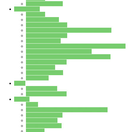
Stundenplan Lehrer
Schüler/innen
Formulare
Schülervertretung
Verbindungslehrkräfte
FAQs zum iPad für Schülerinnen und Schüler
MS Office und Teams
Berufsorientierung
Girls-Day und und Boys-Day (Neue Wege für Jungs)
Berufswegeplanung der Jgst. 8 & 9
Berufsberatung in der Lindenauschule Hanau
Schulsozialpädagogik
Vertretungsplan
Klassenstundenplan
Klausurplan
Eltern
Schulelternbeirat
Schulsozialpädagogik
Projekte
MINT
Verkehrslotsendienst an der Lindenauschule
Denk…mal-Projekt
Sauberkeitspaten
Schulhofgestaltung
Spielebox