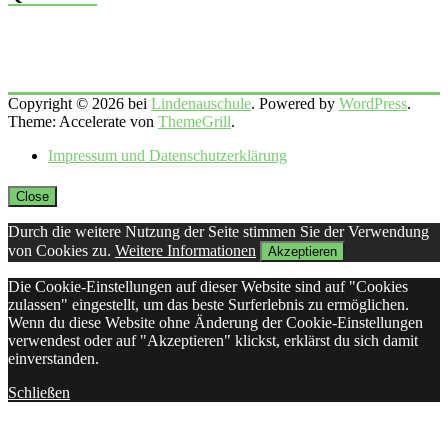
Copyright © 2026 bei
Lindenauschule
. Powered by
WordPress
.
Theme: Accelerate von
ThemeGrill
.
Impressum und Datenschutzerklärung
Close
Durch die weitere Nutzung der Seite stimmen Sie der Verwendung
von Cookies zu.
Weitere Informationen
Akzeptieren
Die Cookie-Einstellungen auf dieser Website sind auf "Cookies
zulassen" eingestellt, um das beste Surferlebnis zu ermöglichen.
Wenn du diese Website ohne Änderung der Cookie-Einstellungen
verwendest oder auf "Akzeptieren" klickst, erklärst du sich damit
einverstanden.
Schließen