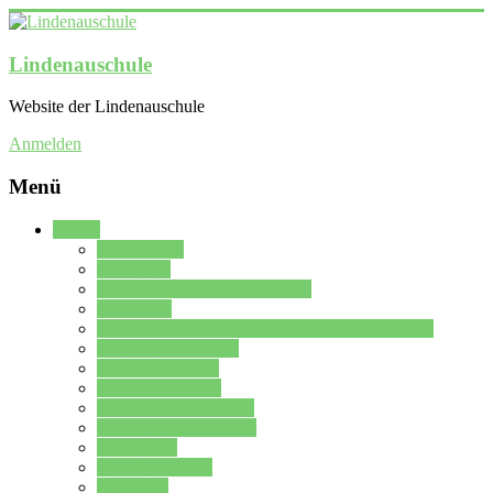
Lindenauschule
Website der Lindenauschule
Anmelden
Menü
Schule
Schulleitung
Sekretariat
Kollegium der Lindenauschule
Kürzelliste
Das Differenzierungsmodell der Lindenauschule
Jahrgangsstufe 5 – 6
Mittelstufe 7 – 10
Oberstufe 11 – 13
Vorstellung der Schule
Zweite Fremdsprachen
Einsatzplan
Einsatzplan Krz.
Formulare