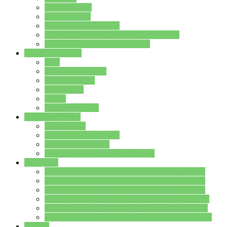
Streitschlichter
Umweltschule
Schule ohne Rassismus
Die PUSCH – Klasse der Lindenauschule
Die Schulseelsorge stellt sich vor
Weitere Angebote
AGs
Ganztagsbetreuung
Schulbibliothek
Infozentrum
Mensa
Mensaspeiseplan
Partner&Förderer
Förderverein
Jugendwerkstatt Hanau
Forum Schulqualität
SCHULEWIRTSCHAFT Hessen
WP-Kurse
Wahlpflichtangebot (WP I) für die Jahrgangstufe 7
Wahlpflichtangebot (WP I) für die Jahrgangstufe 8
Wahlpflichtangebot (WP I) für die Jahrgangstufe 9
Wahlpflichtangebot (WP I) für die Jahrgangstufe 10
Wahlpflichtangebot (WP II) für die Jahrgangstufe 9
Wahlpflichtangebot (WP II) für die Jahrgangstufe 10
Dateien