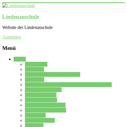
Lindenauschule
Website der Lindenauschule
Anmelden
Menü
Schule
Schulleitung
Sekretariat
Kollegium der Lindenauschule
Kürzelliste
Das Differenzierungsmodell der Lindenauschule
Jahrgangsstufe 5 – 6
Mittelstufe 7 – 10
Oberstufe 11 – 13
Vorstellung der Schule
Zweite Fremdsprachen
Einsatzplan
Einsatzplan Krz.
Formulare