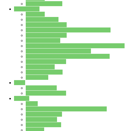
Stundenplan Lehrer
Schüler/innen
Formulare
Schülervertretung
Verbindungslehrkräfte
FAQs zum iPad für Schülerinnen und Schüler
MS Office und Teams
Berufsorientierung
Girls-Day und und Boys-Day (Neue Wege für Jungs)
Berufswegeplanung der Jgst. 8 & 9
Berufsberatung in der Lindenauschule Hanau
Schulsozialpädagogik
Vertretungsplan
Klassenstundenplan
Klausurplan
Eltern
Schulelternbeirat
Schulsozialpädagogik
Projekte
MINT
Verkehrslotsendienst an der Lindenauschule
Denk…mal-Projekt
Sauberkeitspaten
Schulhofgestaltung
Spielebox