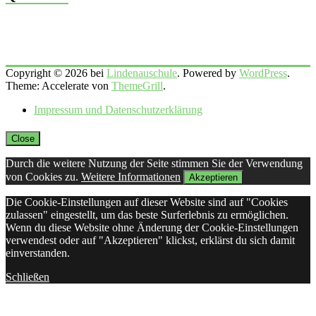
Copyright © 2026 bei
Lindenauschule
. Powered by
WordPress
.
Theme: Accelerate von
ThemeGrill
.
Impressum und Datenschutzerklärung
Close
Durch die weitere Nutzung der Seite stimmen Sie der Verwendung
von Cookies zu.
Weitere Informationen
Akzeptieren
Die Cookie-Einstellungen auf dieser Website sind auf "Cookies
zulassen" eingestellt, um das beste Surferlebnis zu ermöglichen.
Wenn du diese Website ohne Änderung der Cookie-Einstellungen
verwendest oder auf "Akzeptieren" klickst, erklärst du sich damit
einverstanden.
Schließen