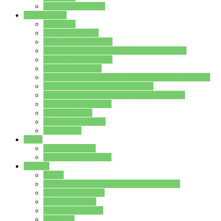
Stundenplan Lehrer
Schüler/innen
Formulare
Schülervertretung
Verbindungslehrkräfte
FAQs zum iPad für Schülerinnen und Schüler
MS Office und Teams
Berufsorientierung
Girls-Day und und Boys-Day (Neue Wege für Jungs)
Berufswegeplanung der Jgst. 8 & 9
Berufsberatung in der Lindenauschule Hanau
Schulsozialpädagogik
Vertretungsplan
Klassenstundenplan
Klausurplan
Eltern
Schulelternbeirat
Schulsozialpädagogik
Projekte
MINT
Verkehrslotsendienst an der Lindenauschule
Denk…mal-Projekt
Sauberkeitspaten
Schulhofgestaltung
Spielebox