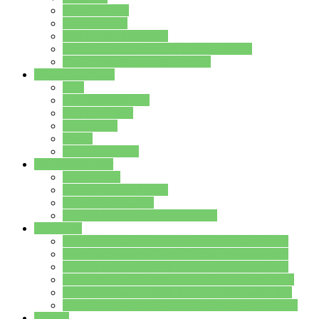
Streitschlichter
Umweltschule
Schule ohne Rassismus
Die PUSCH – Klasse der Lindenauschule
Die Schulseelsorge stellt sich vor
Weitere Angebote
AGs
Ganztagsbetreuung
Schulbibliothek
Infozentrum
Mensa
Mensaspeiseplan
Partner&Förderer
Förderverein
Jugendwerkstatt Hanau
Forum Schulqualität
SCHULEWIRTSCHAFT Hessen
WP-Kurse
Wahlpflichtangebot (WP I) für die Jahrgangstufe 7
Wahlpflichtangebot (WP I) für die Jahrgangstufe 8
Wahlpflichtangebot (WP I) für die Jahrgangstufe 9
Wahlpflichtangebot (WP I) für die Jahrgangstufe 10
Wahlpflichtangebot (WP II) für die Jahrgangstufe 9
Wahlpflichtangebot (WP II) für die Jahrgangstufe 10
Dateien