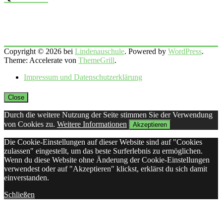
Copyright © 2026 bei
Lindenauschule
. Powered by
WordPress
.
Theme: Accelerate von
ThemeGrill
.
Impressum und Datenschutzerklärung
Close
Durch die weitere Nutzung der Seite stimmen Sie der Verwendung
von Cookies zu.
Weitere Informationen
Akzeptieren
Die Cookie-Einstellungen auf dieser Website sind auf "Cookies
zulassen" eingestellt, um das beste Surferlebnis zu ermöglichen.
Wenn du diese Website ohne Änderung der Cookie-Einstellungen
verwendest oder auf "Akzeptieren" klickst, erklärst du sich damit
einverstanden.
Schließen