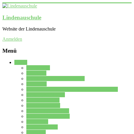
Lindenauschule
Website der Lindenauschule
Anmelden
Menü
Schule
Schulleitung
Sekretariat
Kollegium der Lindenauschule
Kürzelliste
Das Differenzierungsmodell der Lindenauschule
Jahrgangsstufe 5 – 6
Mittelstufe 7 – 10
Oberstufe 11 – 13
Vorstellung der Schule
Zweite Fremdsprachen
Einsatzplan
Einsatzplan Krz.
Formulare