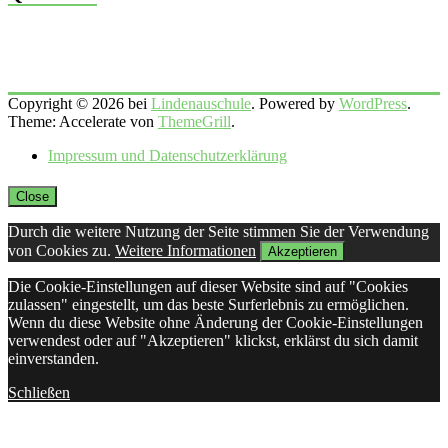
Copyright © 2026 bei
Lindenauschule
. Powered by
WordPress
.
Theme: Accelerate von
ThemeGrill
.
Impressum und Datenschutzerklärung
Close
Durch die weitere Nutzung der Seite stimmen Sie der Verwendung
von Cookies zu.
Weitere Informationen
Akzeptieren
Die Cookie-Einstellungen auf dieser Website sind auf "Cookies
zulassen" eingestellt, um das beste Surferlebnis zu ermöglichen.
Wenn du diese Website ohne Änderung der Cookie-Einstellungen
verwendest oder auf "Akzeptieren" klickst, erklärst du sich damit
einverstanden.
Schließen