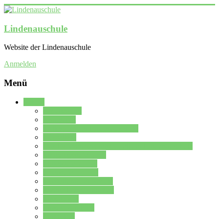
Lindenauschule
Website der Lindenauschule
Anmelden
Menü
Schule
Schulleitung
Sekretariat
Kollegium der Lindenauschule
Kürzelliste
Das Differenzierungsmodell der Lindenauschule
Jahrgangsstufe 5 – 6
Mittelstufe 7 – 10
Oberstufe 11 – 13
Vorstellung der Schule
Zweite Fremdsprachen
Einsatzplan
Einsatzplan Krz.
Formulare