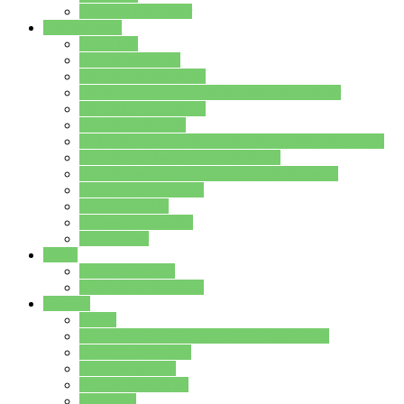
Stundenplan Lehrer
Schüler/innen
Formulare
Schülervertretung
Verbindungslehrkräfte
FAQs zum iPad für Schülerinnen und Schüler
MS Office und Teams
Berufsorientierung
Girls-Day und und Boys-Day (Neue Wege für Jungs)
Berufswegeplanung der Jgst. 8 & 9
Berufsberatung in der Lindenauschule Hanau
Schulsozialpädagogik
Vertretungsplan
Klassenstundenplan
Klausurplan
Eltern
Schulelternbeirat
Schulsozialpädagogik
Projekte
MINT
Verkehrslotsendienst an der Lindenauschule
Denk…mal-Projekt
Sauberkeitspaten
Schulhofgestaltung
Spielebox