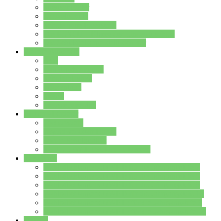
Streitschlichter
Umweltschule
Schule ohne Rassismus
Die PUSCH – Klasse der Lindenauschule
Die Schulseelsorge stellt sich vor
Weitere Angebote
AGs
Ganztagsbetreuung
Schulbibliothek
Infozentrum
Mensa
Mensaspeiseplan
Partner&Förderer
Förderverein
Jugendwerkstatt Hanau
Forum Schulqualität
SCHULEWIRTSCHAFT Hessen
WP-Kurse
Wahlpflichtangebot (WP I) für die Jahrgangstufe 7
Wahlpflichtangebot (WP I) für die Jahrgangstufe 8
Wahlpflichtangebot (WP I) für die Jahrgangstufe 9
Wahlpflichtangebot (WP I) für die Jahrgangstufe 10
Wahlpflichtangebot (WP II) für die Jahrgangstufe 9
Wahlpflichtangebot (WP II) für die Jahrgangstufe 10
Dateien