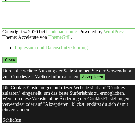
Copyright © 2026 bei
Lindenauschule
. Powered by
WordPress
.
Theme: Accelerate von
ThemeGrill
.
Impressum und Datenschutzerklärung
Close
Durch die weitere Nutzung der Seite stimmen Sie der Verwendung
von Cookies zu.
Weitere Informationen
Akzeptieren
Die Cookie-Einstellungen auf dieser Website sind auf "Cookies
zulassen" eingestellt, um das beste Surferlebnis zu ermöglichen.
Wenn du diese Website ohne Änderung der Cookie-Einstellungen
verwendest oder auf "Akzeptieren" klickst, erklärst du sich damit
einverstanden.
Schließen