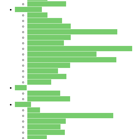
Stundenplan Lehrer
Schüler/innen
Formulare
Schülervertretung
Verbindungslehrkräfte
FAQs zum iPad für Schülerinnen und Schüler
MS Office und Teams
Berufsorientierung
Girls-Day und und Boys-Day (Neue Wege für Jungs)
Berufswegeplanung der Jgst. 8 & 9
Berufsberatung in der Lindenauschule Hanau
Schulsozialpädagogik
Vertretungsplan
Klassenstundenplan
Klausurplan
Eltern
Schulelternbeirat
Schulsozialpädagogik
Projekte
MINT
Verkehrslotsendienst an der Lindenauschule
Denk…mal-Projekt
Sauberkeitspaten
Schulhofgestaltung
Spielebox