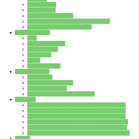
Streitschlichter
Umweltschule
Schule ohne Rassismus
Die PUSCH – Klasse der Lindenauschule
Die Schulseelsorge stellt sich vor
Weitere Angebote
AGs
Ganztagsbetreuung
Schulbibliothek
Infozentrum
Mensa
Mensaspeiseplan
Partner&Förderer
Förderverein
Jugendwerkstatt Hanau
Forum Schulqualität
SCHULEWIRTSCHAFT Hessen
WP-Kurse
Wahlpflichtangebot (WP I) für die Jahrgangstufe 7
Wahlpflichtangebot (WP I) für die Jahrgangstufe 8
Wahlpflichtangebot (WP I) für die Jahrgangstufe 9
Wahlpflichtangebot (WP I) für die Jahrgangstufe 10
Wahlpflichtangebot (WP II) für die Jahrgangstufe 9
Wahlpflichtangebot (WP II) für die Jahrgangstufe 10
Dateien