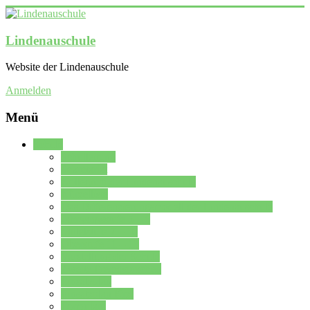
Lindenauschule
Website der Lindenauschule
Anmelden
Menü
Schule
Schulleitung
Sekretariat
Kollegium der Lindenauschule
Kürzelliste
Das Differenzierungsmodell der Lindenauschule
Jahrgangsstufe 5 – 6
Mittelstufe 7 – 10
Oberstufe 11 – 13
Vorstellung der Schule
Zweite Fremdsprachen
Einsatzplan
Einsatzplan Krz.
Formulare