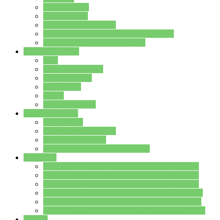
Streitschlichter
Umweltschule
Schule ohne Rassismus
Die PUSCH – Klasse der Lindenauschule
Die Schulseelsorge stellt sich vor
Weitere Angebote
AGs
Ganztagsbetreuung
Schulbibliothek
Infozentrum
Mensa
Mensaspeiseplan
Partner&Förderer
Förderverein
Jugendwerkstatt Hanau
Forum Schulqualität
SCHULEWIRTSCHAFT Hessen
WP-Kurse
Wahlpflichtangebot (WP I) für die Jahrgangstufe 7
Wahlpflichtangebot (WP I) für die Jahrgangstufe 8
Wahlpflichtangebot (WP I) für die Jahrgangstufe 9
Wahlpflichtangebot (WP I) für die Jahrgangstufe 10
Wahlpflichtangebot (WP II) für die Jahrgangstufe 9
Wahlpflichtangebot (WP II) für die Jahrgangstufe 10
Dateien