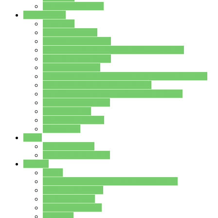
Stundenplan Lehrer
Schüler/innen
Formulare
Schülervertretung
Verbindungslehrkräfte
FAQs zum iPad für Schülerinnen und Schüler
MS Office und Teams
Berufsorientierung
Girls-Day und und Boys-Day (Neue Wege für Jungs)
Berufswegeplanung der Jgst. 8 & 9
Berufsberatung in der Lindenauschule Hanau
Schulsozialpädagogik
Vertretungsplan
Klassenstundenplan
Klausurplan
Eltern
Schulelternbeirat
Schulsozialpädagogik
Projekte
MINT
Verkehrslotsendienst an der Lindenauschule
Denk…mal-Projekt
Sauberkeitspaten
Schulhofgestaltung
Spielebox