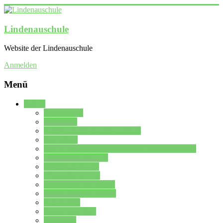
Lindenauschule
Website der Lindenauschule
Anmelden
Menü
Schule
Schulleitung
Sekretariat
Kollegium der Lindenauschule
Kürzelliste
Das Differenzierungsmodell der Lindenauschule
Jahrgangsstufe 5 – 6
Mittelstufe 7 – 10
Oberstufe 11 – 13
Vorstellung der Schule
Zweite Fremdsprachen
Einsatzplan
Einsatzplan Krz.
Formulare