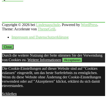
Copyright © 2026 bei
Lindenauschule
. Powered by
WordPress
.
Theme: Accelerate von
ThemeGrill
.
Impressum und Datenschutzerklärung
Close
Durch die weitere Nutzung der Seite stimmen Sie der Verwendung
von Cookies zu.
Weitere Informationen
Akzeptieren
Die Cookie-Einstellungen auf dieser Website sind auf "Cookies
zulassen" eingestellt, um das beste Surferlebnis zu ermöglichen.
Wenn du diese Website ohne Änderung der Cookie-Einstellungen
verwendest oder auf "Akzeptieren" klickst, erklärst du sich damit
einverstanden.
Schließen