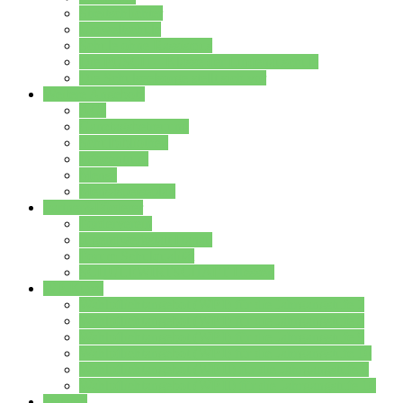
Streitschlichter
Umweltschule
Schule ohne Rassismus
Die PUSCH – Klasse der Lindenauschule
Die Schulseelsorge stellt sich vor
Weitere Angebote
AGs
Ganztagsbetreuung
Schulbibliothek
Infozentrum
Mensa
Mensaspeiseplan
Partner&Förderer
Förderverein
Jugendwerkstatt Hanau
Forum Schulqualität
SCHULEWIRTSCHAFT Hessen
WP-Kurse
Wahlpflichtangebot (WP I) für die Jahrgangstufe 7
Wahlpflichtangebot (WP I) für die Jahrgangstufe 8
Wahlpflichtangebot (WP I) für die Jahrgangstufe 9
Wahlpflichtangebot (WP I) für die Jahrgangstufe 10
Wahlpflichtangebot (WP II) für die Jahrgangstufe 9
Wahlpflichtangebot (WP II) für die Jahrgangstufe 10
Dateien