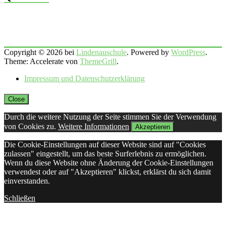
Copyright © 2026 bei
Lindenauschule
. Powered by
WordPress
.
Theme: Accelerate von
ThemeGrill
.
Impressum und Datenschutzerklärung
Close
Durch die weitere Nutzung der Seite stimmen Sie der Verwendung
von Cookies zu.
Weitere Informationen
Akzeptieren
Die Cookie-Einstellungen auf dieser Website sind auf "Cookies
zulassen" eingestellt, um das beste Surferlebnis zu ermöglichen.
Wenn du diese Website ohne Änderung der Cookie-Einstellungen
verwendest oder auf "Akzeptieren" klickst, erklärst du sich damit
einverstanden.
Schließen