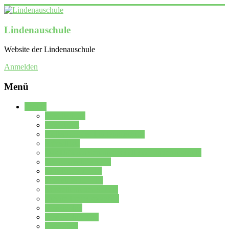
Lindenauschule
Website der Lindenauschule
Anmelden
Menü
Schule
Schulleitung
Sekretariat
Kollegium der Lindenauschule
Kürzelliste
Das Differenzierungsmodell der Lindenauschule
Jahrgangsstufe 5 – 6
Mittelstufe 7 – 10
Oberstufe 11 – 13
Vorstellung der Schule
Zweite Fremdsprachen
Einsatzplan
Einsatzplan Krz.
Formulare