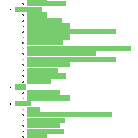
Stundenplan Lehrer
Schüler/innen
Formulare
Schülervertretung
Verbindungslehrkräfte
FAQs zum iPad für Schülerinnen und Schüler
MS Office und Teams
Berufsorientierung
Girls-Day und und Boys-Day (Neue Wege für Jungs)
Berufswegeplanung der Jgst. 8 & 9
Berufsberatung in der Lindenauschule Hanau
Schulsozialpädagogik
Vertretungsplan
Klassenstundenplan
Klausurplan
Eltern
Schulelternbeirat
Schulsozialpädagogik
Projekte
MINT
Verkehrslotsendienst an der Lindenauschule
Denk…mal-Projekt
Sauberkeitspaten
Schulhofgestaltung
Spielebox