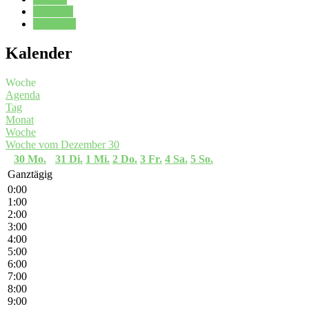
Kalender
Oberstufe
Kalender
Woche
Agenda
Tag
Monat
Woche
Woche vom Dezember 30
30
Mo.
31
Di.
1
Mi.
2
Do.
3
Fr.
4
Sa.
5
So.
Ganztägig
0:00
1:00
2:00
3:00
4:00
5:00
6:00
7:00
8:00
9:00