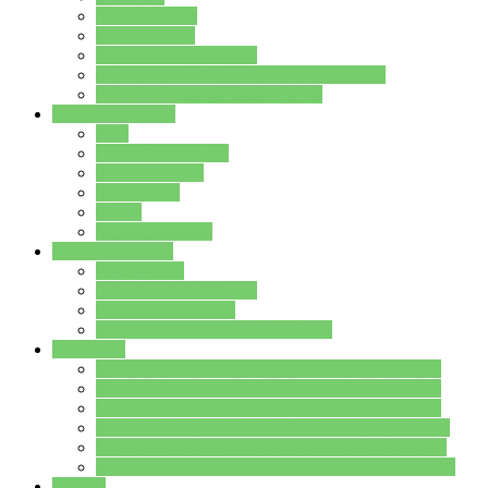
Streitschlichter
Umweltschule
Schule ohne Rassismus
Die PUSCH – Klasse der Lindenauschule
Die Schulseelsorge stellt sich vor
Weitere Angebote
AGs
Ganztagsbetreuung
Schulbibliothek
Infozentrum
Mensa
Mensaspeiseplan
Partner&Förderer
Förderverein
Jugendwerkstatt Hanau
Forum Schulqualität
SCHULEWIRTSCHAFT Hessen
WP-Kurse
Wahlpflichtangebot (WP I) für die Jahrgangstufe 7
Wahlpflichtangebot (WP I) für die Jahrgangstufe 8
Wahlpflichtangebot (WP I) für die Jahrgangstufe 9
Wahlpflichtangebot (WP I) für die Jahrgangstufe 10
Wahlpflichtangebot (WP II) für die Jahrgangstufe 9
Wahlpflichtangebot (WP II) für die Jahrgangstufe 10
Dateien