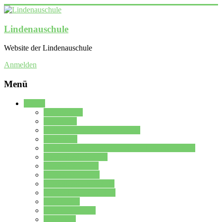
Lindenauschule
Website der Lindenauschule
Anmelden
Menü
Schule
Schulleitung
Sekretariat
Kollegium der Lindenauschule
Kürzelliste
Das Differenzierungsmodell der Lindenauschule
Jahrgangsstufe 5 – 6
Mittelstufe 7 – 10
Oberstufe 11 – 13
Vorstellung der Schule
Zweite Fremdsprachen
Einsatzplan
Einsatzplan Krz.
Formulare