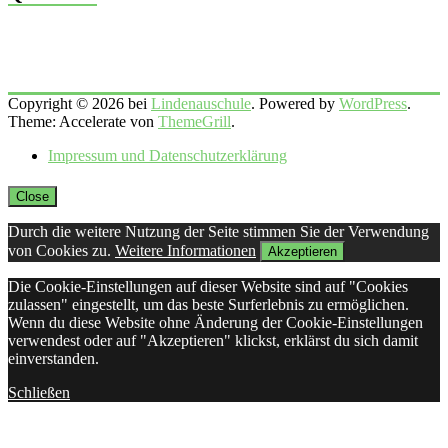
Copyright © 2026 bei
Lindenauschule
. Powered by
WordPress
.
Theme: Accelerate von
ThemeGrill
.
Impressum und Datenschutzerklärung
Close
Durch die weitere Nutzung der Seite stimmen Sie der Verwendung
von Cookies zu.
Weitere Informationen
Akzeptieren
Die Cookie-Einstellungen auf dieser Website sind auf "Cookies
zulassen" eingestellt, um das beste Surferlebnis zu ermöglichen.
Wenn du diese Website ohne Änderung der Cookie-Einstellungen
verwendest oder auf "Akzeptieren" klickst, erklärst du sich damit
einverstanden.
Schließen