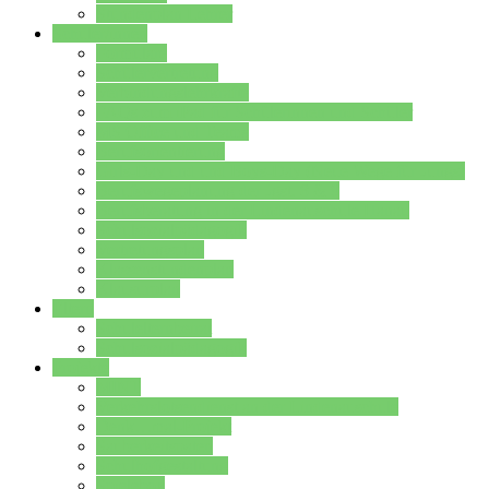
Stundenplan Lehrer
Schüler/innen
Formulare
Schülervertretung
Verbindungslehrkräfte
FAQs zum iPad für Schülerinnen und Schüler
MS Office und Teams
Berufsorientierung
Girls-Day und und Boys-Day (Neue Wege für Jungs)
Berufswegeplanung der Jgst. 8 & 9
Berufsberatung in der Lindenauschule Hanau
Schulsozialpädagogik
Vertretungsplan
Klassenstundenplan
Klausurplan
Eltern
Schulelternbeirat
Schulsozialpädagogik
Projekte
MINT
Verkehrslotsendienst an der Lindenauschule
Denk…mal-Projekt
Sauberkeitspaten
Schulhofgestaltung
Spielebox