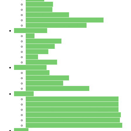
Streitschlichter
Umweltschule
Schule ohne Rassismus
Die PUSCH – Klasse der Lindenauschule
Die Schulseelsorge stellt sich vor
Weitere Angebote
AGs
Ganztagsbetreuung
Schulbibliothek
Infozentrum
Mensa
Mensaspeiseplan
Partner&Förderer
Förderverein
Jugendwerkstatt Hanau
Forum Schulqualität
SCHULEWIRTSCHAFT Hessen
WP-Kurse
Wahlpflichtangebot (WP I) für die Jahrgangstufe 7
Wahlpflichtangebot (WP I) für die Jahrgangstufe 8
Wahlpflichtangebot (WP I) für die Jahrgangstufe 9
Wahlpflichtangebot (WP I) für die Jahrgangstufe 10
Wahlpflichtangebot (WP II) für die Jahrgangstufe 9
Wahlpflichtangebot (WP II) für die Jahrgangstufe 10
Dateien