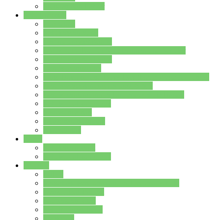
Stundenplan Lehrer
Schüler/innen
Formulare
Schülervertretung
Verbindungslehrkräfte
FAQs zum iPad für Schülerinnen und Schüler
MS Office und Teams
Berufsorientierung
Girls-Day und und Boys-Day (Neue Wege für Jungs)
Berufswegeplanung der Jgst. 8 & 9
Berufsberatung in der Lindenauschule Hanau
Schulsozialpädagogik
Vertretungsplan
Klassenstundenplan
Klausurplan
Eltern
Schulelternbeirat
Schulsozialpädagogik
Projekte
MINT
Verkehrslotsendienst an der Lindenauschule
Denk…mal-Projekt
Sauberkeitspaten
Schulhofgestaltung
Spielebox