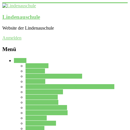
Lindenauschule
Website der Lindenauschule
Anmelden
Menü
Schule
Schulleitung
Sekretariat
Kollegium der Lindenauschule
Kürzelliste
Das Differenzierungsmodell der Lindenauschule
Jahrgangsstufe 5 – 6
Mittelstufe 7 – 10
Oberstufe 11 – 13
Vorstellung der Schule
Zweite Fremdsprachen
Einsatzplan
Einsatzplan Krz.
Formulare