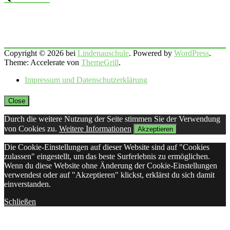
Copyright © 2026 bei
Lindenauschule
. Powered by
WordPress
.
Theme: Accelerate von
ThemeGrill
.
Impressum und Datenschutzerklärung
Close
Durch die weitere Nutzung der Seite stimmen Sie der Verwendung
von Cookies zu.
Weitere Informationen
Akzeptieren
Die Cookie-Einstellungen auf dieser Website sind auf "Cookies
zulassen" eingestellt, um das beste Surferlebnis zu ermöglichen.
Wenn du diese Website ohne Änderung der Cookie-Einstellungen
verwendest oder auf "Akzeptieren" klickst, erklärst du sich damit
einverstanden.
Schließen