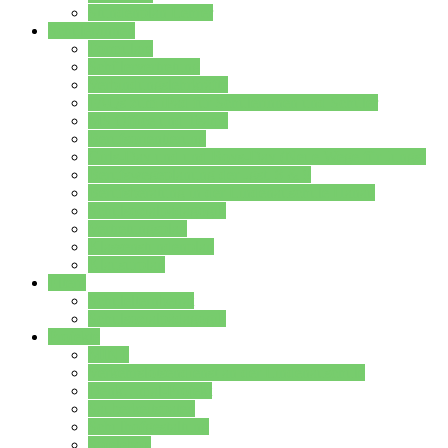
Stundenplan Lehrer
Schüler/innen
Formulare
Schülervertretung
Verbindungslehrkräfte
FAQs zum iPad für Schülerinnen und Schüler
MS Office und Teams
Berufsorientierung
Girls-Day und und Boys-Day (Neue Wege für Jungs)
Berufswegeplanung der Jgst. 8 & 9
Berufsberatung in der Lindenauschule Hanau
Schulsozialpädagogik
Vertretungsplan
Klassenstundenplan
Klausurplan
Eltern
Schulelternbeirat
Schulsozialpädagogik
Projekte
MINT
Verkehrslotsendienst an der Lindenauschule
Denk…mal-Projekt
Sauberkeitspaten
Schulhofgestaltung
Spielebox