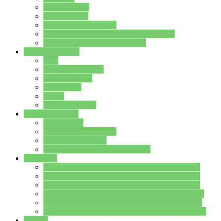
Streitschlichter
Umweltschule
Schule ohne Rassismus
Die PUSCH – Klasse der Lindenauschule
Die Schulseelsorge stellt sich vor
Weitere Angebote
AGs
Ganztagsbetreuung
Schulbibliothek
Infozentrum
Mensa
Mensaspeiseplan
Partner&Förderer
Förderverein
Jugendwerkstatt Hanau
Forum Schulqualität
SCHULEWIRTSCHAFT Hessen
WP-Kurse
Wahlpflichtangebot (WP I) für die Jahrgangstufe 7
Wahlpflichtangebot (WP I) für die Jahrgangstufe 8
Wahlpflichtangebot (WP I) für die Jahrgangstufe 9
Wahlpflichtangebot (WP I) für die Jahrgangstufe 10
Wahlpflichtangebot (WP II) für die Jahrgangstufe 9
Wahlpflichtangebot (WP II) für die Jahrgangstufe 10
Dateien