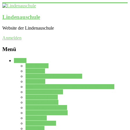
Lindenauschule
Website der Lindenauschule
Anmelden
Menü
Schule
Schulleitung
Sekretariat
Kollegium der Lindenauschule
Kürzelliste
Das Differenzierungsmodell der Lindenauschule
Jahrgangsstufe 5 – 6
Mittelstufe 7 – 10
Oberstufe 11 – 13
Vorstellung der Schule
Zweite Fremdsprachen
Einsatzplan
Einsatzplan Krz.
Formulare