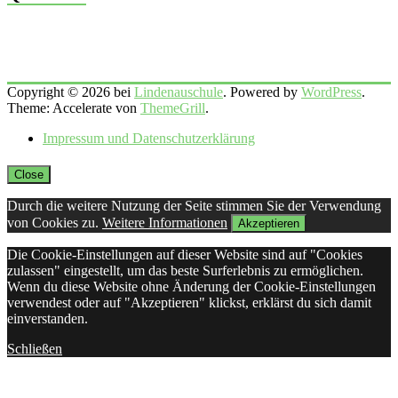
Copyright © 2026 bei
Lindenauschule
. Powered by
WordPress
.
Theme: Accelerate von
ThemeGrill
.
Impressum und Datenschutzerklärung
Close
Durch die weitere Nutzung der Seite stimmen Sie der Verwendung
von Cookies zu.
Weitere Informationen
Akzeptieren
Die Cookie-Einstellungen auf dieser Website sind auf "Cookies
zulassen" eingestellt, um das beste Surferlebnis zu ermöglichen.
Wenn du diese Website ohne Änderung der Cookie-Einstellungen
verwendest oder auf "Akzeptieren" klickst, erklärst du sich damit
einverstanden.
Schließen