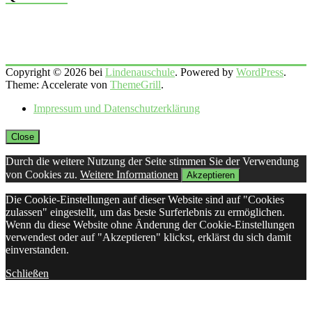
Copyright © 2026 bei
Lindenauschule
. Powered by
WordPress
.
Theme: Accelerate von
ThemeGrill
.
Impressum und Datenschutzerklärung
Close
Durch die weitere Nutzung der Seite stimmen Sie der Verwendung
von Cookies zu.
Weitere Informationen
Akzeptieren
Die Cookie-Einstellungen auf dieser Website sind auf "Cookies
zulassen" eingestellt, um das beste Surferlebnis zu ermöglichen.
Wenn du diese Website ohne Änderung der Cookie-Einstellungen
verwendest oder auf "Akzeptieren" klickst, erklärst du sich damit
einverstanden.
Schließen