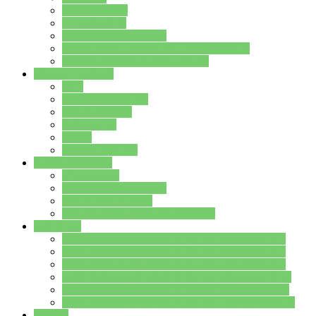
Streitschlichter
Umweltschule
Schule ohne Rassismus
Die PUSCH – Klasse der Lindenauschule
Die Schulseelsorge stellt sich vor
Weitere Angebote
AGs
Ganztagsbetreuung
Schulbibliothek
Infozentrum
Mensa
Mensaspeiseplan
Partner&Förderer
Förderverein
Jugendwerkstatt Hanau
Forum Schulqualität
SCHULEWIRTSCHAFT Hessen
WP-Kurse
Wahlpflichtangebot (WP I) für die Jahrgangstufe 7
Wahlpflichtangebot (WP I) für die Jahrgangstufe 8
Wahlpflichtangebot (WP I) für die Jahrgangstufe 9
Wahlpflichtangebot (WP I) für die Jahrgangstufe 10
Wahlpflichtangebot (WP II) für die Jahrgangstufe 9
Wahlpflichtangebot (WP II) für die Jahrgangstufe 10
Dateien