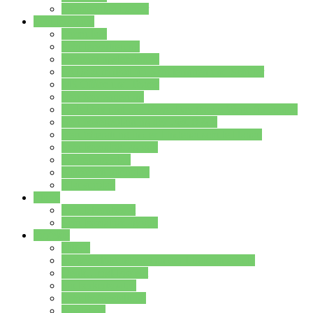
Stundenplan Lehrer
Schüler/innen
Formulare
Schülervertretung
Verbindungslehrkräfte
FAQs zum iPad für Schülerinnen und Schüler
MS Office und Teams
Berufsorientierung
Girls-Day und und Boys-Day (Neue Wege für Jungs)
Berufswegeplanung der Jgst. 8 & 9
Berufsberatung in der Lindenauschule Hanau
Schulsozialpädagogik
Vertretungsplan
Klassenstundenplan
Klausurplan
Eltern
Schulelternbeirat
Schulsozialpädagogik
Projekte
MINT
Verkehrslotsendienst an der Lindenauschule
Denk…mal-Projekt
Sauberkeitspaten
Schulhofgestaltung
Spielebox