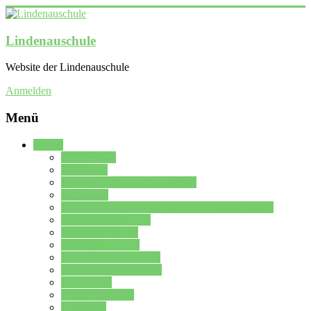
Lindenauschule
Website der Lindenauschule
Anmelden
Menü
Schule
Schulleitung
Sekretariat
Kollegium der Lindenauschule
Kürzelliste
Das Differenzierungsmodell der Lindenauschule
Jahrgangsstufe 5 – 6
Mittelstufe 7 – 10
Oberstufe 11 – 13
Vorstellung der Schule
Zweite Fremdsprachen
Einsatzplan
Einsatzplan Krz.
Formulare