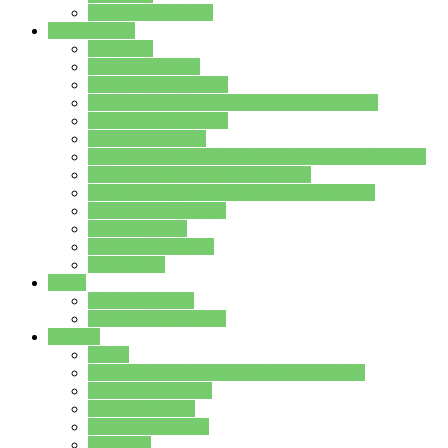
Stundenplan Lehrer
Schüler/innen
Formulare
Schülervertretung
Verbindungslehrkräfte
FAQs zum iPad für Schülerinnen und Schüler
MS Office und Teams
Berufsorientierung
Girls-Day und und Boys-Day (Neue Wege für Jungs)
Berufswegeplanung der Jgst. 8 & 9
Berufsberatung in der Lindenauschule Hanau
Schulsozialpädagogik
Vertretungsplan
Klassenstundenplan
Klausurplan
Eltern
Schulelternbeirat
Schulsozialpädagogik
Projekte
MINT
Verkehrslotsendienst an der Lindenauschule
Denk…mal-Projekt
Sauberkeitspaten
Schulhofgestaltung
Spielebox