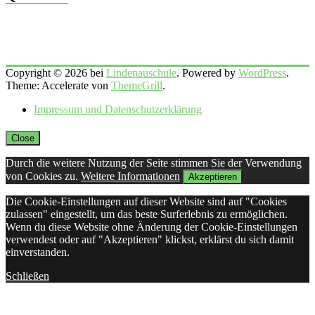
Copyright © 2026 bei
Lindenauschule
. Powered by
WordPress
.
Theme: Accelerate von
ThemeGrill
.
Impressum und Datenschutzerklärung
Close
Durch die weitere Nutzung der Seite stimmen Sie der Verwendung
von Cookies zu.
Weitere Informationen
Akzeptieren
Die Cookie-Einstellungen auf dieser Website sind auf "Cookies
zulassen" eingestellt, um das beste Surferlebnis zu ermöglichen.
Wenn du diese Website ohne Änderung der Cookie-Einstellungen
verwendest oder auf "Akzeptieren" klickst, erklärst du sich damit
einverstanden.
Schließen