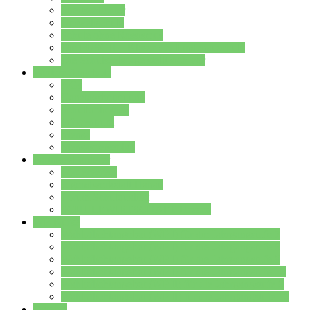
Streitschlichter
Umweltschule
Schule ohne Rassismus
Die PUSCH – Klasse der Lindenauschule
Die Schulseelsorge stellt sich vor
Weitere Angebote
AGs
Ganztagsbetreuung
Schulbibliothek
Infozentrum
Mensa
Mensaspeiseplan
Partner&Förderer
Förderverein
Jugendwerkstatt Hanau
Forum Schulqualität
SCHULEWIRTSCHAFT Hessen
WP-Kurse
Wahlpflichtangebot (WP I) für die Jahrgangstufe 7
Wahlpflichtangebot (WP I) für die Jahrgangstufe 8
Wahlpflichtangebot (WP I) für die Jahrgangstufe 9
Wahlpflichtangebot (WP I) für die Jahrgangstufe 10
Wahlpflichtangebot (WP II) für die Jahrgangstufe 9
Wahlpflichtangebot (WP II) für die Jahrgangstufe 10
Dateien