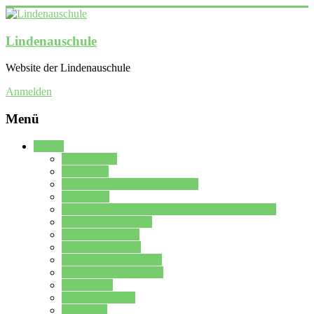
Lindenauschule
Website der Lindenauschule
Anmelden
Menü
Schule
Schulleitung
Sekretariat
Kollegium der Lindenauschule
Kürzelliste
Das Differenzierungsmodell der Lindenauschule
Jahrgangsstufe 5 – 6
Mittelstufe 7 – 10
Oberstufe 11 – 13
Vorstellung der Schule
Zweite Fremdsprachen
Einsatzplan
Einsatzplan Krz.
Formulare