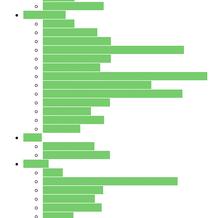
Stundenplan Lehrer
Schüler/innen
Formulare
Schülervertretung
Verbindungslehrkräfte
FAQs zum iPad für Schülerinnen und Schüler
MS Office und Teams
Berufsorientierung
Girls-Day und und Boys-Day (Neue Wege für Jungs)
Berufswegeplanung der Jgst. 8 & 9
Berufsberatung in der Lindenauschule Hanau
Schulsozialpädagogik
Vertretungsplan
Klassenstundenplan
Klausurplan
Eltern
Schulelternbeirat
Schulsozialpädagogik
Projekte
MINT
Verkehrslotsendienst an der Lindenauschule
Denk…mal-Projekt
Sauberkeitspaten
Schulhofgestaltung
Spielebox