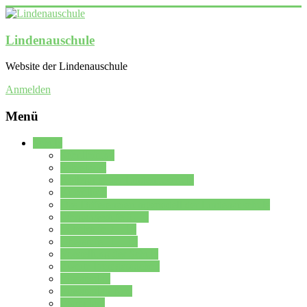
Lindenauschule
Website der Lindenauschule
Anmelden
Menü
Schule
Schulleitung
Sekretariat
Kollegium der Lindenauschule
Kürzelliste
Das Differenzierungsmodell der Lindenauschule
Jahrgangsstufe 5 – 6
Mittelstufe 7 – 10
Oberstufe 11 – 13
Vorstellung der Schule
Zweite Fremdsprachen
Einsatzplan
Einsatzplan Krz.
Formulare