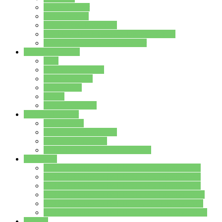
Streitschlichter
Umweltschule
Schule ohne Rassismus
Die PUSCH – Klasse der Lindenauschule
Die Schulseelsorge stellt sich vor
Weitere Angebote
AGs
Ganztagsbetreuung
Schulbibliothek
Infozentrum
Mensa
Mensaspeiseplan
Partner&Förderer
Förderverein
Jugendwerkstatt Hanau
Forum Schulqualität
SCHULEWIRTSCHAFT Hessen
WP-Kurse
Wahlpflichtangebot (WP I) für die Jahrgangstufe 7
Wahlpflichtangebot (WP I) für die Jahrgangstufe 8
Wahlpflichtangebot (WP I) für die Jahrgangstufe 9
Wahlpflichtangebot (WP I) für die Jahrgangstufe 10
Wahlpflichtangebot (WP II) für die Jahrgangstufe 9
Wahlpflichtangebot (WP II) für die Jahrgangstufe 10
Dateien