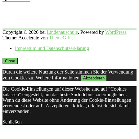
Copyright © 2026 bei
Lindenauschule
. Powered by
WordPress
.
Theme: Accelerate von
ThemeGrill
.
Impressum und Datenschutzerklärung
Close
Durch die weitere Nutzung der Seite stimmen Sie der Verwendung
von Cookies zu.
Weitere Informationen
Akzeptieren
Die Cookie-Einstellungen auf dieser Website sind auf "Cookies
zulassen" eingestellt, um das beste Surferlebnis zu ermöglichen.
Wenn du diese Website ohne Änderung der Cookie-Einstellungen
verwendest oder auf "Akzeptieren" klickst, erklärst du sich damit
einverstanden.
Schließen