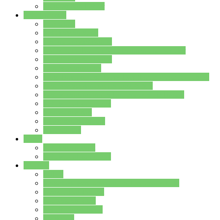
Stundenplan Lehrer
Schüler/innen
Formulare
Schülervertretung
Verbindungslehrkräfte
FAQs zum iPad für Schülerinnen und Schüler
MS Office und Teams
Berufsorientierung
Girls-Day und und Boys-Day (Neue Wege für Jungs)
Berufswegeplanung der Jgst. 8 & 9
Berufsberatung in der Lindenauschule Hanau
Schulsozialpädagogik
Vertretungsplan
Klassenstundenplan
Klausurplan
Eltern
Schulelternbeirat
Schulsozialpädagogik
Projekte
MINT
Verkehrslotsendienst an der Lindenauschule
Denk…mal-Projekt
Sauberkeitspaten
Schulhofgestaltung
Spielebox