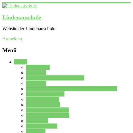
Lindenauschule
Website der Lindenauschule
Anmelden
Menü
Schule
Schulleitung
Sekretariat
Kollegium der Lindenauschule
Kürzelliste
Das Differenzierungsmodell der Lindenauschule
Jahrgangsstufe 5 – 6
Mittelstufe 7 – 10
Oberstufe 11 – 13
Vorstellung der Schule
Zweite Fremdsprachen
Einsatzplan
Einsatzplan Krz.
Formulare