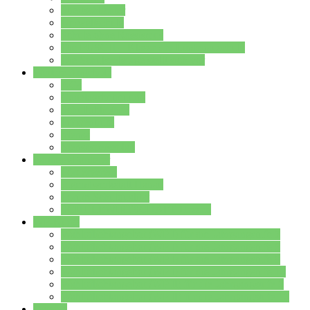
Streitschlichter
Umweltschule
Schule ohne Rassismus
Die PUSCH – Klasse der Lindenauschule
Die Schulseelsorge stellt sich vor
Weitere Angebote
AGs
Ganztagsbetreuung
Schulbibliothek
Infozentrum
Mensa
Mensaspeiseplan
Partner&Förderer
Förderverein
Jugendwerkstatt Hanau
Forum Schulqualität
SCHULEWIRTSCHAFT Hessen
WP-Kurse
Wahlpflichtangebot (WP I) für die Jahrgangstufe 7
Wahlpflichtangebot (WP I) für die Jahrgangstufe 8
Wahlpflichtangebot (WP I) für die Jahrgangstufe 9
Wahlpflichtangebot (WP I) für die Jahrgangstufe 10
Wahlpflichtangebot (WP II) für die Jahrgangstufe 9
Wahlpflichtangebot (WP II) für die Jahrgangstufe 10
Dateien