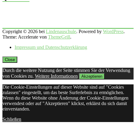
Copyright © 2026 bei
Lindenauschule
. Powered by
WordPress
.
Theme: Accelerate von
ThemeGrill
.
Impressum und Datenschutzerklärung
Close
Durch die weitere Nutzung der Seite stimmen Sie der Verwendung
von Cookies zu.
Weitere Informationen
Akzeptieren
Die Cookie-Einstellungen auf dieser Website sind auf "Cookies
zulassen" eingestellt, um das beste Surferlebnis zu ermöglichen.
Wenn du diese Website ohne Änderung der Cookie-Einstellungen
verwendest oder auf "Akzeptieren" klickst, erklärst du sich damit
einverstanden.
Schließen