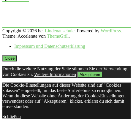
Copyright © 2026 bei
Lindenauschule
. Powered by
WordPress
.
Theme: Accelerate von
ThemeGrill
.
Impressum und Datenschutzerklärung
Close
Durch die weitere Nutzung der Seite stimmen Sie der Verwendung
von Cookies zu.
Weitere Informationen
Akzeptieren
Die Cookie-Einstellungen auf dieser Website sind auf "Cookies
zulassen" eingestellt, um das beste Surferlebnis zu ermöglichen.
Wenn du diese Website ohne Änderung der Cookie-Einstellungen
verwendest oder auf "Akzeptieren" klickst, erklärst du sich damit
einverstanden.
Schließen