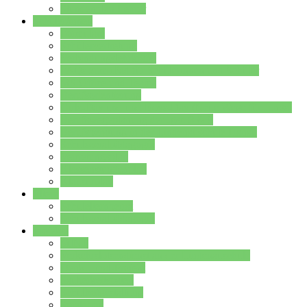
Stundenplan Lehrer
Schüler/innen
Formulare
Schülervertretung
Verbindungslehrkräfte
FAQs zum iPad für Schülerinnen und Schüler
MS Office und Teams
Berufsorientierung
Girls-Day und und Boys-Day (Neue Wege für Jungs)
Berufswegeplanung der Jgst. 8 & 9
Berufsberatung in der Lindenauschule Hanau
Schulsozialpädagogik
Vertretungsplan
Klassenstundenplan
Klausurplan
Eltern
Schulelternbeirat
Schulsozialpädagogik
Projekte
MINT
Verkehrslotsendienst an der Lindenauschule
Denk…mal-Projekt
Sauberkeitspaten
Schulhofgestaltung
Spielebox