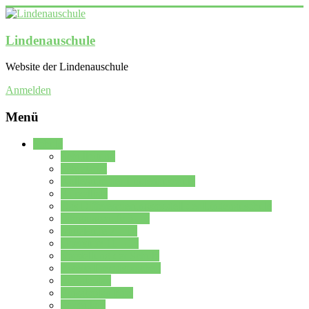
Lindenauschule
Website der Lindenauschule
Anmelden
Menü
Schule
Schulleitung
Sekretariat
Kollegium der Lindenauschule
Kürzelliste
Das Differenzierungsmodell der Lindenauschule
Jahrgangsstufe 5 – 6
Mittelstufe 7 – 10
Oberstufe 11 – 13
Vorstellung der Schule
Zweite Fremdsprachen
Einsatzplan
Einsatzplan Krz.
Formulare