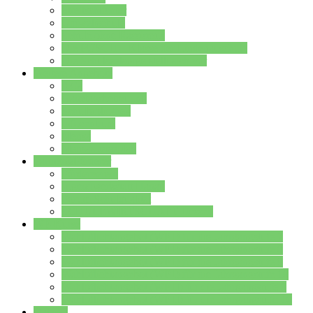
Streitschlichter
Umweltschule
Schule ohne Rassismus
Die PUSCH – Klasse der Lindenauschule
Die Schulseelsorge stellt sich vor
Weitere Angebote
AGs
Ganztagsbetreuung
Schulbibliothek
Infozentrum
Mensa
Mensaspeiseplan
Partner&Förderer
Förderverein
Jugendwerkstatt Hanau
Forum Schulqualität
SCHULEWIRTSCHAFT Hessen
WP-Kurse
Wahlpflichtangebot (WP I) für die Jahrgangstufe 7
Wahlpflichtangebot (WP I) für die Jahrgangstufe 8
Wahlpflichtangebot (WP I) für die Jahrgangstufe 9
Wahlpflichtangebot (WP I) für die Jahrgangstufe 10
Wahlpflichtangebot (WP II) für die Jahrgangstufe 9
Wahlpflichtangebot (WP II) für die Jahrgangstufe 10
Dateien