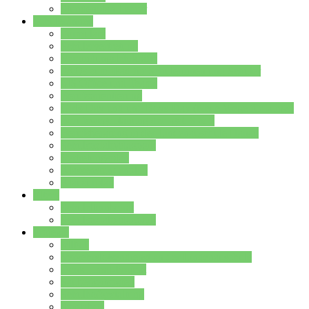
Stundenplan Lehrer
Schüler/innen
Formulare
Schülervertretung
Verbindungslehrkräfte
FAQs zum iPad für Schülerinnen und Schüler
MS Office und Teams
Berufsorientierung
Girls-Day und und Boys-Day (Neue Wege für Jungs)
Berufswegeplanung der Jgst. 8 & 9
Berufsberatung in der Lindenauschule Hanau
Schulsozialpädagogik
Vertretungsplan
Klassenstundenplan
Klausurplan
Eltern
Schulelternbeirat
Schulsozialpädagogik
Projekte
MINT
Verkehrslotsendienst an der Lindenauschule
Denk…mal-Projekt
Sauberkeitspaten
Schulhofgestaltung
Spielebox