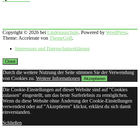
Copyright © 2026 bei
Lindenauschule
. Powered by
WordPress
.
Theme: Accelerate von
ThemeGrill
.
Impressum und Datenschutzerklärung
Close
Durch die weitere Nutzung der Seite stimmen Sie der Verwendung
von Cookies zu.
Weitere Informationen
Akzeptieren
Die Cookie-Einstellungen auf dieser Website sind auf "Cookies
zulassen" eingestellt, um das beste Surferlebnis zu ermöglichen.
Wenn du diese Website ohne Änderung der Cookie-Einstellungen
verwendest oder auf "Akzeptieren" klickst, erklärst du sich damit
einverstanden.
Schließen