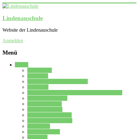
Lindenauschule
Website der Lindenauschule
Anmelden
Menü
Schule
Schulleitung
Sekretariat
Kollegium der Lindenauschule
Kürzelliste
Das Differenzierungsmodell der Lindenauschule
Jahrgangsstufe 5 – 6
Mittelstufe 7 – 10
Oberstufe 11 – 13
Vorstellung der Schule
Zweite Fremdsprachen
Einsatzplan
Einsatzplan Krz.
Formulare