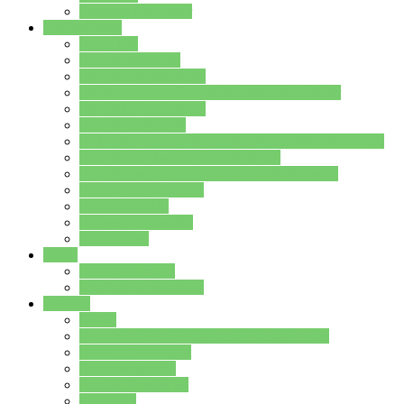
Stundenplan Lehrer
Schüler/innen
Formulare
Schülervertretung
Verbindungslehrkräfte
FAQs zum iPad für Schülerinnen und Schüler
MS Office und Teams
Berufsorientierung
Girls-Day und und Boys-Day (Neue Wege für Jungs)
Berufswegeplanung der Jgst. 8 & 9
Berufsberatung in der Lindenauschule Hanau
Schulsozialpädagogik
Vertretungsplan
Klassenstundenplan
Klausurplan
Eltern
Schulelternbeirat
Schulsozialpädagogik
Projekte
MINT
Verkehrslotsendienst an der Lindenauschule
Denk…mal-Projekt
Sauberkeitspaten
Schulhofgestaltung
Spielebox