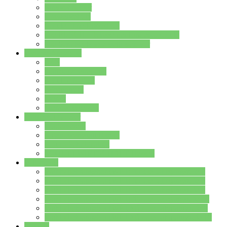
Streitschlichter
Umweltschule
Schule ohne Rassismus
Die PUSCH – Klasse der Lindenauschule
Die Schulseelsorge stellt sich vor
Weitere Angebote
AGs
Ganztagsbetreuung
Schulbibliothek
Infozentrum
Mensa
Mensaspeiseplan
Partner&Förderer
Förderverein
Jugendwerkstatt Hanau
Forum Schulqualität
SCHULEWIRTSCHAFT Hessen
WP-Kurse
Wahlpflichtangebot (WP I) für die Jahrgangstufe 7
Wahlpflichtangebot (WP I) für die Jahrgangstufe 8
Wahlpflichtangebot (WP I) für die Jahrgangstufe 9
Wahlpflichtangebot (WP I) für die Jahrgangstufe 10
Wahlpflichtangebot (WP II) für die Jahrgangstufe 9
Wahlpflichtangebot (WP II) für die Jahrgangstufe 10
Dateien