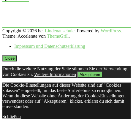
Copyright © 2026 bei
Lindenauschule
. Powered by
WordPress
.
Theme: Accelerate von
ThemeGrill
.
Impressum und Datenschutzerklärung
Close
Durch die weitere Nutzung der Seite stimmen Sie der Verwendung
von Cookies zu.
Weitere Informationen
Akzeptieren
Die Cookie-Einstellungen auf dieser Website sind auf "Cookies
zulassen" eingestellt, um das beste Surferlebnis zu ermöglichen.
Wenn du diese Website ohne Änderung der Cookie-Einstellungen
verwendest oder auf "Akzeptieren" klickst, erklärst du sich damit
einverstanden.
Schließen