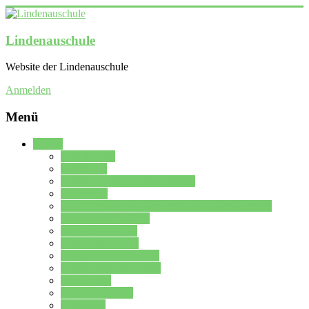
Lindenauschule
Website der Lindenauschule
Anmelden
Menü
Schule
Schulleitung
Sekretariat
Kollegium der Lindenauschule
Kürzelliste
Das Differenzierungsmodell der Lindenauschule
Jahrgangsstufe 5 – 6
Mittelstufe 7 – 10
Oberstufe 11 – 13
Vorstellung der Schule
Zweite Fremdsprachen
Einsatzplan
Einsatzplan Krz.
Formulare